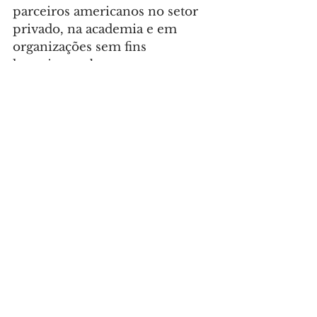
parceiros americanos no setor 
privado, na academia e em 
organizações sem fins 
lucrativos, e buscaremos nosso 
diálogo político com o governo 
e o Congresso dos EUA.”
Os Estados Unidos já haviam se 
retirado da Unesco durante o 
governo Ronald Reagan, em 
1984, por considerarem a 
agência mal administrada, 
corrupta e usada para promover 
os interesses da União 
Soviética. A organização 
retornou em 2003, durante a 
presidência de George W. Bush.