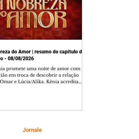
reza do Amor | resumo do capítulo de
o - 08/08/2026
nia promete uma noite de amor com
tião em troca de descobrir a relação
 Omar e Lúcia/Alika. Kênia acredita
inta esteja mesmo ao lado de Jendal, e
o convite para jantar com os dois.
 desabafa com Casemiro e conta que
ília de Lúcia/Alika tem uma dívida
mar. Ana Maria vai à casa de Manoel
estratada por Fortunato. José e Omar
tam sobre a possível jazida de
Siga
Jornale
tênio na região. Virgínia provoca