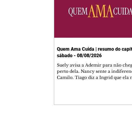
Quem Ama Cuida | resumo do capít
sábado - 08/08/2026
Suely avisa a Ademir para não che
perto dela. Nancy sente a indiferen
Camilo. Tiago diz a Ingrid que ela
competência para presidir a joalher
André conta a Pedro que a associaç
advogados expulsou Ademir. Laure
contrata Adriana para servir no
restaurante. Adriana vê Pedro e Br
restaurante. Bruna provoca Adrian
pede ajuda a André para marcar u
Contato comercial
encontro com Suely. Adriana diz a 
mmjornale@gmail.com