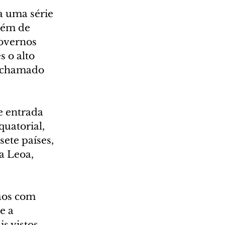
a uma série 
lém de 
governos 
 o alto 
o chamado 
e entrada 
uatorial, 
ete países, 
a Leoa, 
ãos com 
e a 
 vistos. 