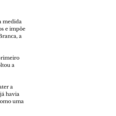
a medida 
os e impõe 
Branca, a 
rimeiro 
ltou a 
ter a 
já havia 
 como uma 