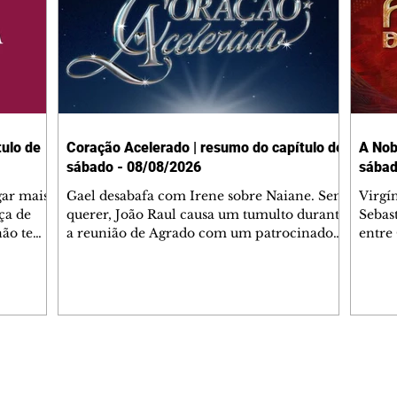
ulo de
Coração Acelerado | resumo do capítulo de
A Nob
sábado - 08/08/2026
sábad
gar mais
Gael desabafa com Irene sobre Naiane. Sem
Virgí
ça de
querer, João Raul causa um tumulto durante
Sebas
 não tem
a reunião de Agrado com um patrocinador.
entre
ia.
Zilá orienta Osmar a seguir Cinara, que
que B
ão de
percebe a movimentação e alerta Ronei.
nega 
ntino
Palhares confronta Cinara sobre a
Tonho
aproximação com Ronei. Eduarda pensa
a fam
una no
em pedir a Valéria para ficar com Sol. Gael
com O
a. Dora
decide terminar com Naiane. João Raul
e é d
m
inventa para Agrado que não está
comen
Editorias
Editais Certificados
Lyris
conseguindo conviver com seu sucesso, e
tungs