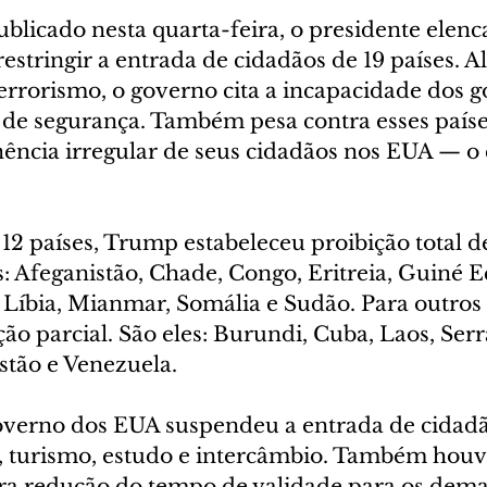
licado nesta quarta-feira, o presidente elenc
estringir a entrada de cidadãos de 19 países. A
errorismo, o governo cita a incapacidade dos 
 de segurança. Também pesa contra esses países
ência irregular de seus cidadãos nos EUA — 
12 países, Trump estabeleceu proibição total d
: Afeganistão, Chade, Congo, Eritreia, Guiné Eq
, Líbia, Mianmar, Somália e Sudão. Para outros s
ção parcial. São eles: Burundi, Cuba, Laos, Serr
tão e Venezuela.
governo dos EUA suspendeu a entrada de cidad
o, turismo, estudo e intercâmbio. Também houv
a redução do tempo de validade para os demais