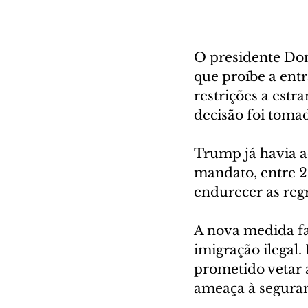
O presidente Don
que proíbe a ent
restrições a estr
decisão foi toma
Trump já havia 
mandato, entre 20
endurecer as regr
A nova medida fa
imigração ilegal.
prometido vetar 
ameaça à seguran