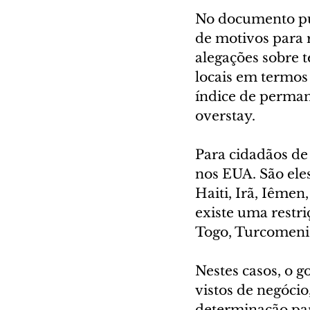
No documento pub
de motivos para r
alegações sobre t
locais em termos
índice de perman
overstay.
Para cidadãos de 
nos EUA. São eles
Haiti, Irã, Iêmen
existe uma restri
Togo, Turcomenis
Nestes casos, o 
vistos de negóci
determinação par