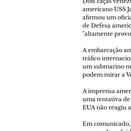
Dois caças venez
americano USS Ja
afirmou um ofici
de Defesa americ
"altamente provoc
A embarcação ame
tráfico internaci
um submarino nuc
podem mirar a V
A imprensa ameri
uma tentativa de
EUA não reagiu ao
Em comunicado, 