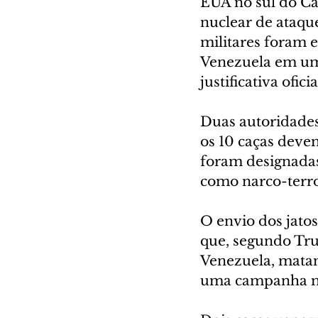
EUA no sul do Ca
nuclear de ataqu
militares foram 
Venezuela em um
justificativa ofi
Duas autoridades
os 10 caças deve
foram designadas
como narco-terro
O envio dos jato
que, segundo Tru
Venezuela, matan
uma campanha mil