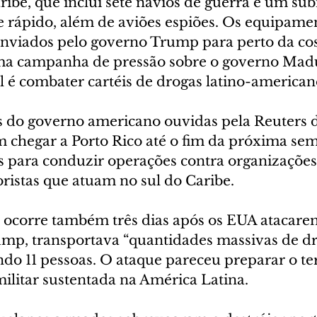
ribe, que inclui sete navios de guerra e um su
e rápido, além de aviões espiões. Os equipame
enviados pelo governo Trump para perto da cos
a campanha de pressão sobre o governo Madu
cial é combater cartéis de drogas latino-american
 do governo americano ouvidas pela Reuters 
m chegar a Porto Rico até o fim da próxima sem
 para conduzir operações contra organizações
ristas que atuam no sul do Caribe.
s ocorre também três dias após os EUA atacar
mp, transportava “quantidades massivas de dr
do 11 pessoas. O ataque pareceu preparar o te
itar sustentada na América Latina.