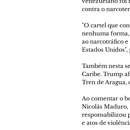
venezuelano foi f
contra o narcote
"O cartel que con
nenhuma forma, o
ao narcotráfico e
Estados Unidos",
Também nesta se
Caribe. Trump af
Tren de Aragua, 
Ao comentar o bo
Nicolás Maduro, 
responsabilizou p
e atos de violênc