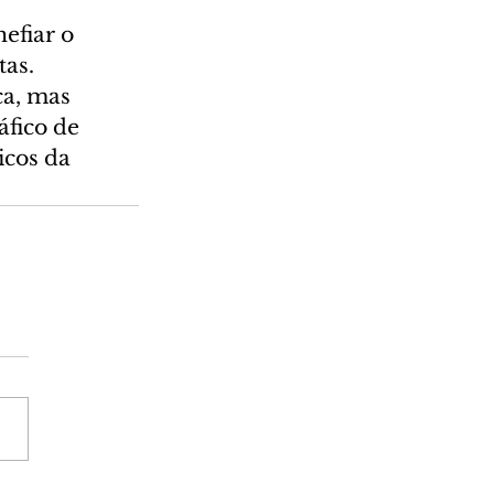
fiar o 
as. 
a, mas 
áfico de 
icos da 