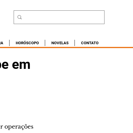
RA
HORÓSCOPO
NOVELAS
CONTATO
be em
ar operações 