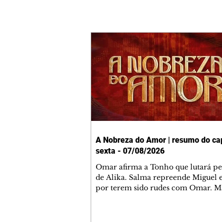
A Nobreza do Amor | resumo do cap
sexta - 07/08/2026
Omar afirma a Tonho que lutará p
de Alika. Salma repreende Miguel 
por terem sido rudes com Omar. M
Helena aconselha Manoel sobre se
namoro com Ana Maria. Pressiona
Bakari revela a Jendal que Chinua 