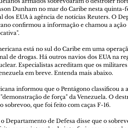
uelanos armados sobrevoaram o destróier nor
son Dunham no mar do Caribe nesta quinta-fei
al dos EUA à agência de notícias Reuters. O D
ano confirmou a informação e chamou a ação 
ativa".
ricana está no sul do Caribe em uma operação
onal de drogas. Há outros navios dos EUA na re
lear. Especialistas acreditam que os militare
enezuela em breve. Entenda mais abaixo.
cana informou que o Pentágono classificou a 
 "demonstração de força" da Venezuela. O destr
 sobrevoo, que foi feito com caças F-16.
o Departamento de Defesa disse que o sobrev