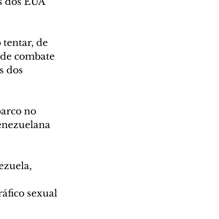
s dos EUA 
tentar, de 
 de combate 
s dos 
arco no 
enezuelana 
zuela, 
áfico sexual 