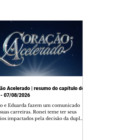
ão Acelerado | resumo do capítulo de
 - 07/08/2026
o e Eduarda fazem um comunicado
suas carreiras. Ronei teme ter seus
ios impactados pela decisão da dupla.
e decide prestar queixa contra
ica. Gael descobre que Naiane passou
ações sigilosas para Talita. Ronei