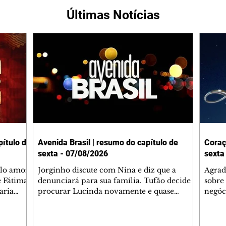
Últimas Notícias
ítulo de
Avenida Brasil | resumo do capítulo de
Coraç
sexta - 07/08/2026
sexta
elo amor
Jorginho discute com Nina e diz que a
Agrad
e Fátima
denunciará para sua família. Tufão decide
sobre 
aria
procurar Lucinda novamente e quase
negóc
u
encontra Nina no lixão. Débora se
Janet
do,
preocupa com Jorginho. Monalisa pede que
Verôn
esteve
Olenka não a deixe sozinha. Tufão
inform