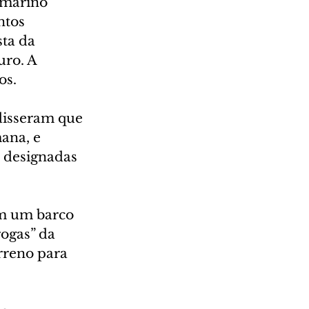
bmarino 
ntos 
ta da 
ro. A 
os.
disseram que 
ana, e 
 designadas 
em um barco 
ogas” da 
rreno para 