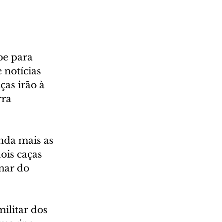
be para 
 notícias 
as irão à 
ra 
nda mais as 
ois caças 
mar do 
ilitar dos 