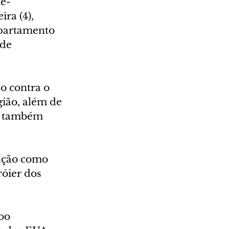
te-
ra (4), 
epartamento 
de 
 contra o 
gião, além de 
s também 
ação como 
óier dos 
oo 