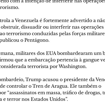
eito com a intenção de interferir nas operaçõe
rrorismo.
trola a Venezuela é fortemente advertido a não 
bstruir, dissuadir ou interferir nas operações
 ao terrorismo conduzidas pelas forças militare
 publicou o Pentágono.
mana, militares dos EUA bombardearam um b
irmou que a embarcação pertencia à gangue v
considerada terrorista por Washington.
mbardeio, Trump acusou o presidente da Vene
de controlar o Tren de Aragua. Ele também o 
or “assassinatos em massa, tráfico de drogas, tr
ia e terror nos Estados Unidos”.