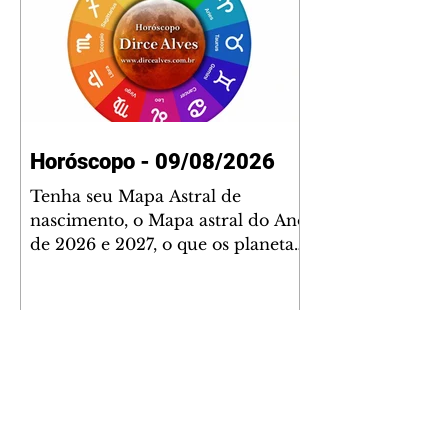
Horóscopo - 09/08/2026
Tenha seu Mapa Astral de
nascimento, o Mapa astral do Ano
de 2026 e 2027, o que os planetas
indicam para o seu: Trabalho,
Amor, Dinheiro, Saúde e Família.
Estudo com 35 páginas. Adquira
já através da nossa loja virtual ou
na loja física: rua Emiliano
Perneta 30 – loja 21 – galeria
Cezar Franco – centro –
Curitiba. Você pode pedir