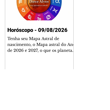
Horóscopo - 09/08/2026
Tenha seu Mapa Astral de
nascimento, o Mapa astral do Ano
de 2026 e 2027, o que os planetas
indicam para o seu: Trabalho,
Amor, Dinheiro, Saúde e Família.
Estudo com 35 páginas. Adquira
já através da nossa loja virtual ou
na loja física: rua Emiliano
Perneta 30 – loja 21 – galeria
Cezar Franco – centro –
Curitiba. Você pode pedir
também através do nosso
Whatsapp e receber seu livro