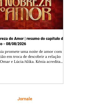
reza do Amor | resumo do capítulo de
o - 08/08/2026
nia promete uma noite de amor com
tião em troca de descobrir a relação
 Omar e Lúcia/Alika. Kênia acredita
inta esteja mesmo ao lado de Jendal, e
o convite para jantar com os dois.
 desabafa com Casemiro e conta que
ília de Lúcia/Alika tem uma dívida
mar. Ana Maria vai à casa de Manoel
estratada por Fortunato. José e Omar
tam sobre a possível jazida de
Siga
Jornale
tênio na região. Virgínia provoca
nes na frente de Marta. Binta s