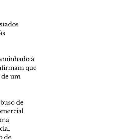
stados 
às 
caminhado à 
 afirmam que 
r de um 
abuso de 
omercial 
ana 
ial 
o de 