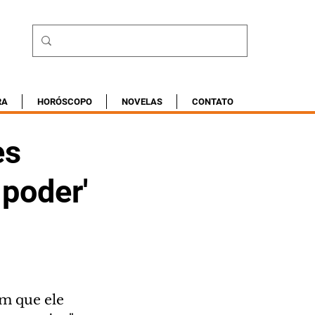
RA
HORÓSCOPO
NOVELAS
CONTATO
es
 poder'
m que ele 