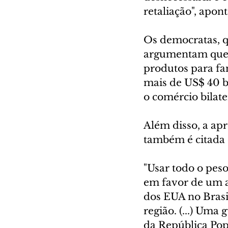
retaliação", apon
Os democratas, 
argumentam que u
produtos para fa
mais de US$ 40 bi
o comércio bilat
Além disso, a ap
também é citada
"Usar todo o pes
em favor de um a
dos EUA no Brasi
região. (...) Uma
da República Po