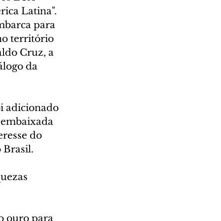
ica Latina".
embarca para 
 território 
aldo Cruz, a 
álogo da 
i adicionado 
a embaixada 
eresse do 
 Brasil.
quezas 
o ouro para 