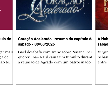
ulo de
Coração Acelerado | resumo do capítulo de
A Nob
sábado - 08/08/2026
sábad
gar mais
Gael desabafa com Irene sobre Naiane. Sem
Virgí
ça de
querer, João Raul causa um tumulto durante
Sebas
 não tem
a reunião de Agrado com um patrocinador.
entre
ia.
Zilá orienta Osmar a seguir Cinara, que
que B
ão de
percebe a movimentação e alerta Ronei.
nega 
ntino
Palhares confronta Cinara sobre a
Tonho
aproximação com Ronei. Eduarda pensa
a fam
una no
em pedir a Valéria para ficar com Sol. Gael
com O
a. Dora
decide terminar com Naiane. João Raul
e é d
m
inventa para Agrado que não está
comen
Editorias
Editais Certificados
Lyris
conseguindo conviver com seu sucesso, e
tungs
urante de
termina o relacionamento dos dois.
Dióge