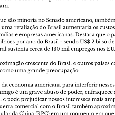
tam.
que são minoria no Senado americano, também
ma retaliação do Brasil aumentaria os custos 
mílias e empresas americanas. Destaca que o p
lhões por ano do Brasil - sendo US$ 2 bi só de 
eral sustenta cerca de 130 mil empregos nos EU
roximação crescente do Brasil e outros países 
 como uma grande preocupação:
o da economia americana para interferir nesses
migo é um grave abuso de poder, enfraquece a
l e pode prejudicar nossos interesses mais amp
 guerra comercial com o Brasil também aproxima
pular da China (RPC) em um momento em que 