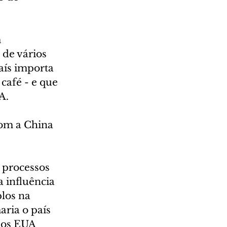
 
de vários 
aís importa 
café - e que 
A.
com a China 
 processos 
 influência 
los na 
ria o país 
os EUA 