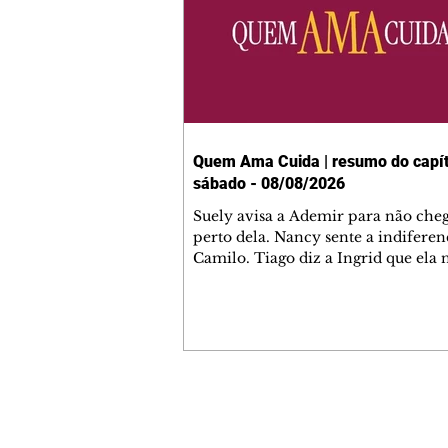
Quem Ama Cuida | resumo do capít
sábado - 08/08/2026
Suely avisa a Ademir para não che
perto dela. Nancy sente a indiferen
Camilo. Tiago diz a Ingrid que ela
competência para presidir a joalher
André conta a Pedro que a associaç
advogados expulsou Ademir. Laure
contrata Adriana para servir no
restaurante. Adriana vê Pedro e Br
restaurante. Bruna provoca Adrian
pede ajuda a André para marcar u
Contato comercial
encontro com Suely. Adriana diz a 
mmjornale@gmail.com
que está feliz trabalhando no resta