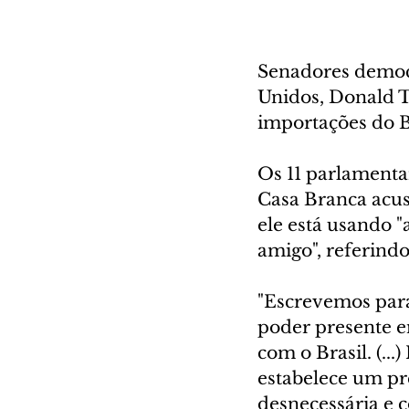
Senadores democr
Unidos, Donald T
importações do Br
Os 11 parlament
Casa Branca acus
ele está usando 
amigo", referindo
"Escrevemos para
poder presente e
com o Brasil. (..
estabelece um pr
desnecessária e 