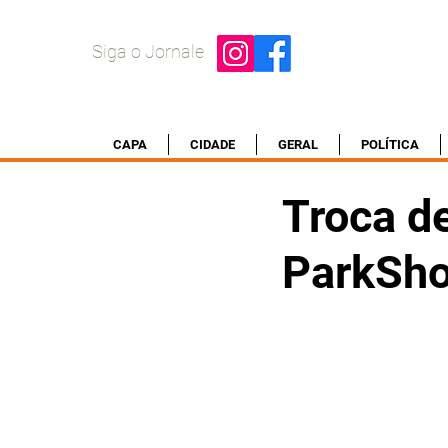
Siga o Jornale
CAPA
CIDADE
GERAL
POLÍTICA
Troca d
ParkSho