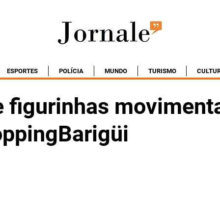
ESPORTES
POLÍCIA
MUNDO
TURISMO
CULTU
e figurinhas moviment
ppingBarigüi