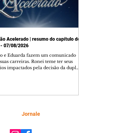
ão Acelerado | resumo do capítulo de
 - 07/08/2026
o e Eduarda fazem um comunicado
suas carreiras. Ronei teme ter seus
ios impactados pela decisão da dupla.
e decide prestar queixa contra
ica. Gael descobre que Naiane passou
ações sigilosas para Talita. Ronei
ra Verônica novamente e descobre
la deixou Bom Retorno. Gael se
ciona com Naiane. Valéria anuncia
e mudará de país, e Eduarda se
Siga
Jornale
upa com Sol. Palhares desconfia de
a em relação a Zilá. Ronei e Cinara
nfia