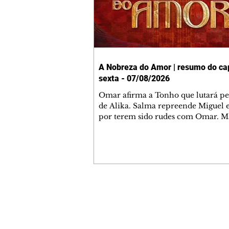
A Nobreza do Amor | resumo do cap
sexta - 07/08/2026
Omar afirma a Tonho que lutará p
de Alika. Salma repreende Miguel 
por terem sido rudes com Omar. M
Helena aconselha Manoel sobre se
namoro com Ana Maria. Pressiona
Bakari revela a Jendal que Chinua 
em terras inimigas. Omar pede que
acompanhe até a agência bancária
alerta Dumi, Akin e Ladisa sobre as
desconfianças de Jendal, que sonda
Contato comercial
sobre seu conselheiro. Chinua suge
mmjornale@gmail.com
Kênia reveja sua decisão de se junta
Telefone: (41) 99978-9956
rebel