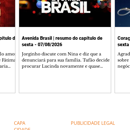
ítulo de
Avenida Brasil | resumo do capítulo de
Coraç
sexta - 07/08/2026
sexta
elo amor
Jorginho discute com Nina e diz que a
Agrad
e Fátima
denunciará para sua família. Tufão decide
sobre 
aria
procurar Lucinda novamente e quase
negóc
u
encontra Nina no lixão. Débora se
Janet
do,
preocupa com Jorginho. Monalisa pede que
Verôn
esteve
Olenka não a deixe sozinha. Tufão
inform
 Alika o
encontra Jorginho e o leva para casa. Max é
procu
. Chinua
hostil com Carminha. Diógenes se irrita
que e
quando Tavinho diz que não negociará o
decep
 Pascoal
passe de Roni por causa de sua sexualidade.
que s
Editorias
Editais Certificados
re que
Janaína admite para Jorginho que Lúcio e
preoc
r aos
Max estavam envolvidos na tentativa de
Cinar
CAPA
PUBLICIDADE LEGAL
assalto à
desco
CIDADE