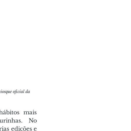
osque oficial da 
bitos mais 
rinhas. No 
ias edições e 