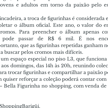
jovens e adultos em torno da paixão pelo es
cadeira, a troca de figurinhas é considerada e
tar o álbum oficial. Este ano, o valor do e
romos. Para preencher o álbum apenas com
r pode passar de R$ 6 mil. É nos encon
ortanto, que as figurinhas repetidas ganham no
a buscar pelos cromos mais difíceis. 
m espaço especial no piso L3, que funciona 
e aos domingos, das 14h às 20h, reunindo colec
ara trocar figurinhas e compartilhar a paixão pe
 quiser reforçar a coleção poderá contar com
i – Bella Figurinha no shopping, com venda de 
kShoppingBarigüi.