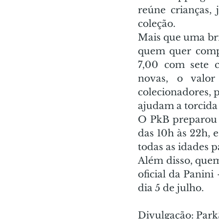
reúne crianças, 
coleção. 
Mais que uma brin
quem quer comple
7,00 com sete c
novas, o valo
colecionadores, p
ajudam a torcida 
O PkB preparou u
das 10h às 22h, 
todas as idades p
Além disso, quem
oficial da Panin
dia 5 de julho. 
Divulgação: Par