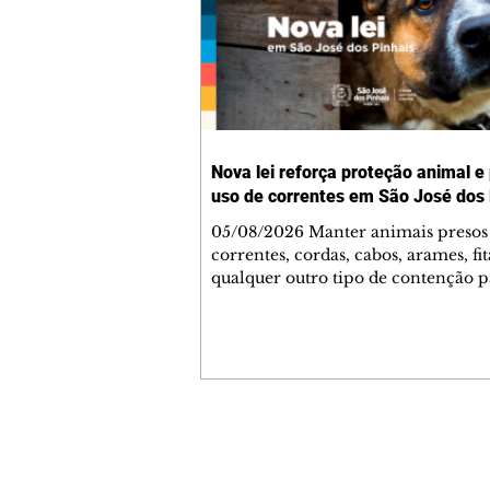
Nova lei reforça proteção animal e
uso de correntes em São José dos 
05/08/2026 Manter animais presos
correntes, cordas, cabos, arames, fit
qualquer outro tipo de contenção p
ser proibido em São José dos Pinhai
mudança está prevista na Lei Munic
4.960/2026, que alterou a Lei nº 4.
e reforça as normas de proteção e 
estar animal no município. A nova
legislação já está em vigor e busca
conscientizar a população sobre a
Contato comercial
importância da guarda responsável
mmjornale@gmail.com
de coibir práticas que compromet