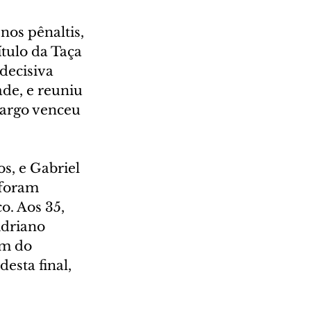
nos pênaltis, 
ítulo da Taça 
decisiva 
de, e reuniu 
argo venceu 
s, e Gabriel 
 foram 
o. Aos 35, 
driano 
m do 
esta final, 