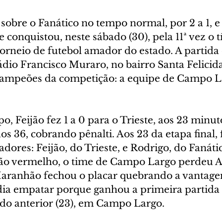
obre o Fanático no tempo normal, por 2 a 1, e 
te conquistou, neste sábado (30), pela 11ª vez o t
orneio de futebol amador do estado. A partida 
dio Francisco Muraro, no bairro Santa Felicida
campeões da competição: a equipe de Campo L
, Feijão fez 1 a 0 para o Trieste, aos 23 minuto
s 36, cobrando pênalti. Aos 23 da etapa final,
adores: Feijão, do Trieste, e Rodrigo, do Fanátic
ão vermelho, o time de Campo Largo perdeu A
Maranhão fechou o placar quebrando a vantage
ia empatar porque ganhou a primeira partida d
ado anterior (23), em Campo Largo.