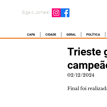
Siga o Jornale
CAPA
CIDADE
GERAL
POLÍTICA
Trieste 
campeão
02/12/2024
Final foi realiza