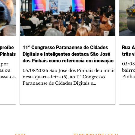
 proíbe
11º Congresso Paranaense de Cidades
Rua A
Pinhais
Digitais e Inteligentes destaca São José
três 
dos Pinhais como referência em inovação
 por
05/08
as ou
bairr
05/08/2026 São José dos Pinhais deu início,
assou a
Pinha
nesta quarta-feira (5), ao 11º Congresso
s. A
asfál
Paranaense de Cidades Digitais e
ipal nº
conju
Inteligentes, principal encontro estadual
231/2023
pavim
voltado à inovação na gestão pública.
bem-
També
Promovido pela Rede Cidade Digital (RCD),
Jorge
em parceria com a Prefeitura de São José
Dióge
dos Pinhais, o evento acontece no
pavim
Aeroporto Internacional Afonso Pena e
Editorias
Editais Certificados
, além
de tr
reúne, até quinta-feira (6), prefeitos,
am a
superf
secretários, vereadores, servidores públicos,