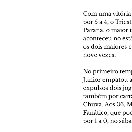
Com uma vitória s
por 5 a 4, o Tries
Paraná, o maior t
aconteceu no está
os dois maiores 
nove vezes.
No primeiro tempo
Junior empatou ao
expulsos dois jog
também por cart
Chuva. Aos 36, 
Fanático, que pod
por 1 a 0, no sáb