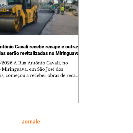
ntônio Cavali recebe recape e outras
vias serão revitalizadas no Miringuava
/2026 A Rua Antônio Cavali, no
o Miringuava, em São José dos
is, começou a receber obras de recape
tico. A intervenção faz parte de um
nto de serviços que vai melhorar a
entação de quatro ruas da região.
m estão previstas obras nas ruas
 da Silva, Everton Pugin de Abreu e
nes Abelardino da Silva. A nova
entação deve melhorar as condições
Siga
Jornale
áfego nas vias, proporcionando uma
ície mais regular para a circulação de