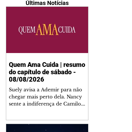
Últimas Notícias
Quem Ama Cuida | resumo
do capítulo de sábado -
08/08/2026
Suely avisa a Ademir para não
chegar mais perto dela. Nancy
sente a indiferença de Camilo.
Tiago diz a Ingrid que ela não
tem competência para presidir a
joalheria. André conta a Pedro
que a associação de advogados