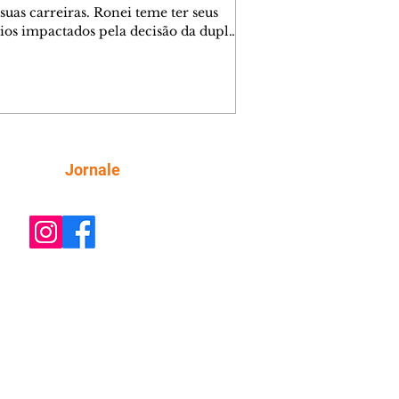
suas carreiras. Ronei teme ter seus
ios impactados pela decisão da dupla.
e decide prestar queixa contra
ica. Gael descobre que Naiane passou
ações sigilosas para Talita. Ronei
ra Verônica novamente e descobre
la deixou Bom Retorno. Gael se
ciona com Naiane. Valéria anuncia
e mudará de país, e Eduarda se
Siga
Jornale
upa com Sol. Palhares desconfia de
a em relação a Zilá. Ronei e Cinara
nfia