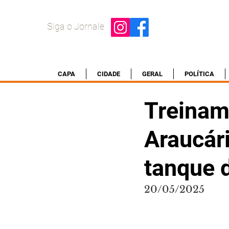
Siga o Jornale
CAPA
CIDADE
GERAL
POLÍTICA
Treinam
Araucári
tanque d
20/05/2025