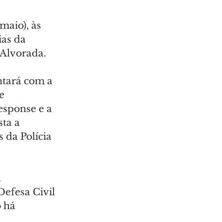
maio), às 
as da 
 Alvorada.
ntará com a 
e 
sponse e a 
ta a 
da Polícia 
 
efesa Civil 
 há 