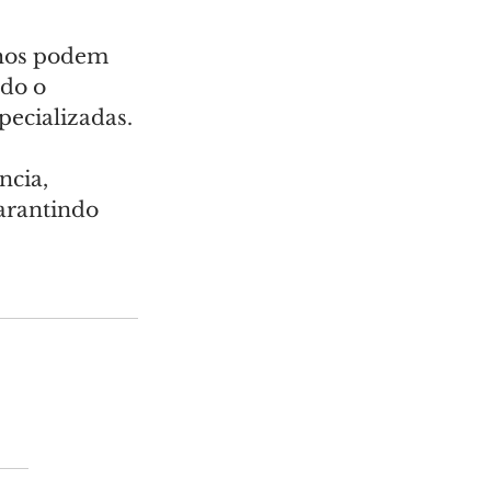
hos podem 
do o 
ecializadas.
ncia, 
arantindo 