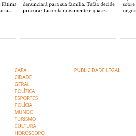
e Fátima
denunciará para sua família. Tufão decide
sobre 
aria
procurar Lucinda novamente e quase
negóc
u
encontra Nina no lixão. Débora se
Janet
do,
preocupa com Jorginho. Monalisa pede que
Verôn
esteve
Olenka não a deixe sozinha. Tufão
inform
 Alika o
encontra Jorginho e o leva para casa. Max é
procu
. Chinua
hostil com Carminha. Diógenes se irrita
que e
quando Tavinho diz que não negociará o
decep
 Pascoal
passe de Roni por causa de sua sexualidade.
que s
Editorias
Editais Certificados
re que
Janaína admite para Jorginho que Lúcio e
preoc
r aos
Max estavam envolvidos na tentativa de
Cinar
CAPA
PUBLICIDADE LEGAL
assalto à
desco
CIDADE
GERAL
POLÍTICA
ESPORTES
POLÍCIA
MUNDO
TURISMO
CULTURA
HORÓSCOPO