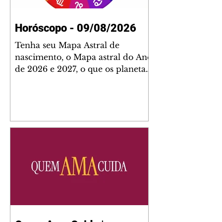
Horóscopo - 09/08/2026
Tenha seu Mapa Astral de
nascimento, o Mapa astral do Ano
de 2026 e 2027, o que os planetas
indicam para o seu: Trabalho,
Amor, Dinheiro, Saúde e Família.
Estudo com 35 páginas. Adquira
já através da nossa loja virtual ou
na loja física: rua Emiliano
Perneta 30 – loja 21 – galeria
Cezar Franco – centro –
Curitiba. Você pode pedir
também através do nosso
Whatsapp e receber seu livro
virtual: (41) 99719-0645. Escute o
programa Bom Dia Astral através