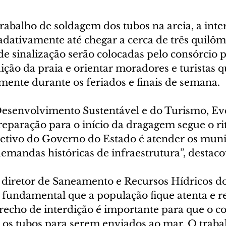
 trabalho de soldagem dos tubos na areia, a inte
adativamente até chegar a cerca de três quilôm
de sinalização serão colocadas pelo consórcio p
ição da praia e orientar moradores e turistas q
lmente durante os feriados e finais de semana.
Desenvolvimento Sustentável e do Turismo, Ev
reparação para o início da dragagem segue o r
jetivo do Governo do Estado é atender os muni
demandas históricas de infraestrutura”, destaco
diretor de Saneamento e Recursos Hídricos do 
 fundamental que a população fique atenta e re
trecho de interdição é importante para que o c
r os tubos para serem enviados ao mar. O traba