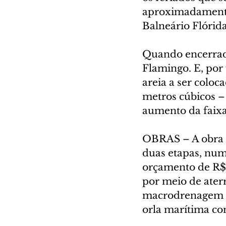
aproximadamente 
Balneário Flórida”
Quando encerrada
Flamingo. E, por 
areia a ser coloc
metros cúbicos –
aumento da faixa
OBRAS – A obra d
duas etapas, num
orçamento de R$ 
por meio de aterr
macrodrenagem e 
orla marítima com