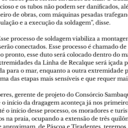
ioso e os tubos não podem ser danificados, al
eiro de obras, com máquinas pesadas trafegan
ulação e a execução da soldagem”, disse.
 processo de soldagem viabiliza a montage
 serão conectados. Esse processo é chamado de
 pronto, esse duto será colocado dentro do m
xtremidades da Linha de Recalque será içada 
da para o mar, enquanto a outra extremidade
uma das etapas mais sensíveis e que requer mai
rres, gerente de projeto do Consórcio Sambaqu
 o início da dragagem aconteça já nos primeiro
é o início desse processo, os moradores e turist
s na praia, ocupando a extensão de três quilôm
se aproximam, de Páscoa e Tiradentes, teremos 