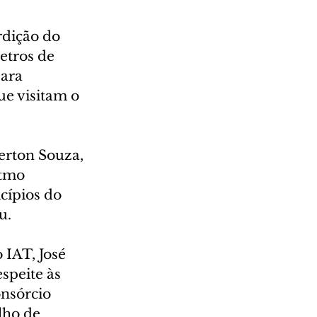
rdição do 
etros de 
ara 
ue visitam o 
erton Souza, 
itmo 
cípios do 
u.
IAT, José 
speite às 
onsórcio 
lho de 