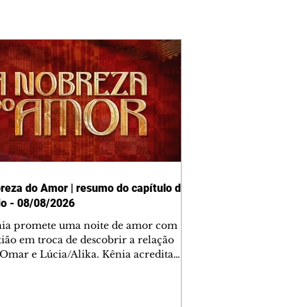
reza do Amor | resumo do capítulo de
o - 08/08/2026
nia promete uma noite de amor com
tião em troca de descobrir a relação
 Omar e Lúcia/Alika. Kênia acredita
inta esteja mesmo ao lado de Jendal, e
o convite para jantar com os dois.
 desabafa com Casemiro e conta que