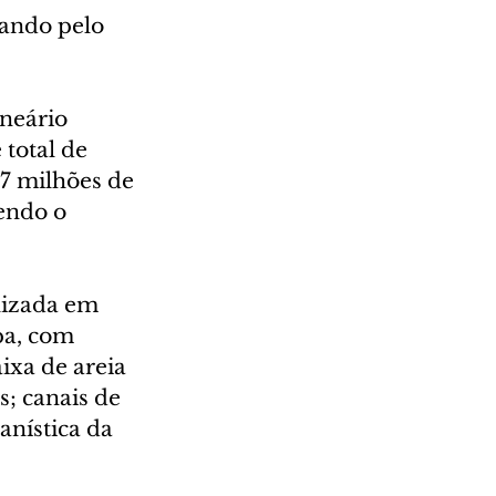
ando pelo 
neário 
total de 
,7 milhões de 
endo o 
lizada em 
pa, com 
ixa de areia 
; canais de 
nística da 