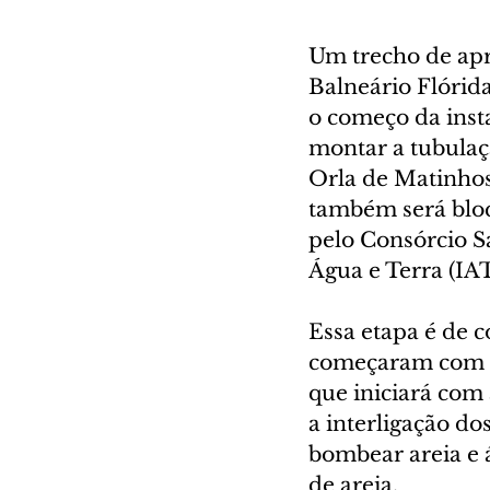
Um trecho de ap
Balneário Flórida
o começo da insta
montar a tubulaç
Orla de Matinhos,
também será bloq
pelo Consórcio Sa
Água e Terra (IAT
Essa etapa é de 
começaram com a 
que iniciará com 
a interligação do
bombear areia e 
de areia.