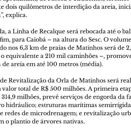
dois quilômetros de interdição da areia, inici
, explica. 
, a Linha de Recalque será rebocada até o bal
fim, para Caiobá – na altura do Sesc. O volume 
ado nos 6,3 km de praias de Matinhos será de 2
 o equivalente a 210 mil caminhões –, promov
 de areia em até 100 metros (média). 
e Revitalização da Orla de Matinhos será rea
 valor total de R$ 500 milhões. A primeira eta
314,9 milhões, prevê serviços de engorda da fa
o hidráulico; estruturas marítimas semirrígidas
redes de microdrenagem; e revitalização urba
 o plantio de árvores nativas.