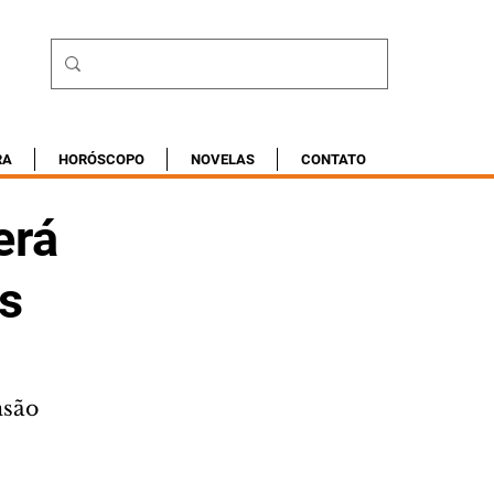
RA
HORÓSCOPO
NOVELAS
CONTATO
erá
as
são 