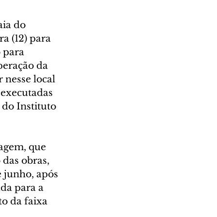
ia do 
a (12) para 
 para 
peração da 
 nesse local 
 executadas 
do Instituto 
gagem, que 
das obras, 
e junho, após 
ada para a 
o da faixa 