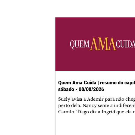
Quem Ama Cuida | resumo do capít
sábado - 08/08/2026
Suely avisa a Ademir para não che
perto dela. Nancy sente a indiferen
Camilo. Tiago diz a Ingrid que ela
competência para presidir a joalher
André conta a Pedro que a associaç
advogados expulsou Ademir. Laure