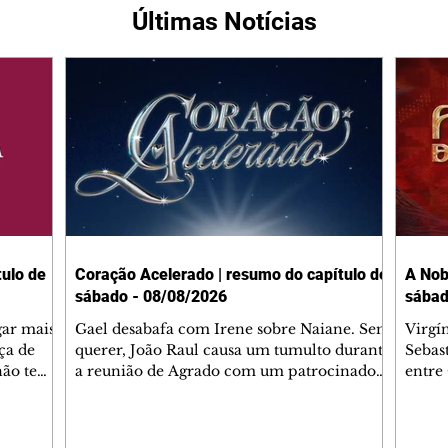
Últimas Notícias
ulo de
Coração Acelerado | resumo do capítulo de
A Nob
sábado - 08/08/2026
sábad
gar mais
Gael desabafa com Irene sobre Naiane. Sem
Virgí
ça de
querer, João Raul causa um tumulto durante
Sebas
 não tem
a reunião de Agrado com um patrocinador.
entre
ia.
Zilá orienta Osmar a seguir Cinara, que
que B
ão de
percebe a movimentação e alerta Ronei.
nega 
ntino
Palhares confronta Cinara sobre a
Tonho