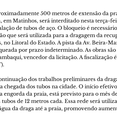
roximadamente 500 metros de extensão da pra
, em Matinhos, será interditado nesta terça-feir
lação de tubos de aço. O bloqueio é necessário
ão que será utilizada para a dragagem da recu
 no Litoral do Estado. A pista da Av. Beira-Mar
ueada por prazo indeterminado. As obras são
mbaqui, vencedor da licitação. A fiscalização é 
).
continuação dos trabalhos preliminares da dra
chegada dos tubos na cidade. O início efetivo 
a engorda da praia, está previsto para o mês d
s tubos de 12 metros cada. Essa rede será utiliz
água da draga até a praia, promovendo aument