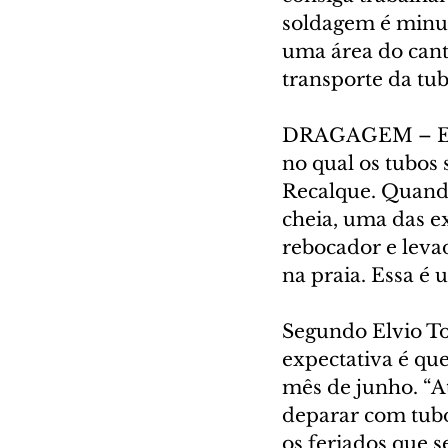
soldagem é minuc
uma área do cant
transporte da tub
DRAGAGEM – Esse
no qual os tubos
Recalque. Quando
cheia, uma das e
rebocador e leva
na praia. Essa é 
Segundo Elvio To
expectativa é que
mês de junho. “At
deparar com tubo
os feriados que 