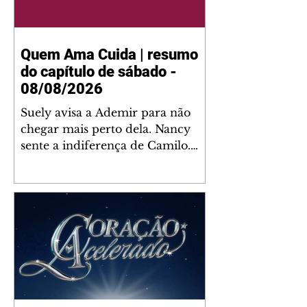
Quem Ama Cuida | resumo
do capítulo de sábado -
08/08/2026
Suely avisa a Ademir para não
chegar mais perto dela. Nancy
sente a indiferença de Camilo.
Tiago diz a Ingrid que ela não
tem competência para presidir a
joalheria. André conta a Pedro
que a associação de advogados
expulsou Ademir. Laurentino
contrata Adriana para servir no
restaurante. Adriana vê Pedro e
Bruna no restaurante. Bruna
provoca Adriana. Dora pede