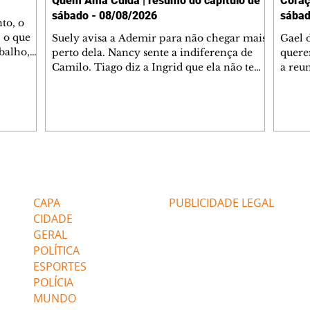
Quem Ama Cuida | resumo do capítulo de
Coraç
sábado - 08/08/2026
sábad
to, o
 o que
Suely avisa a Ademir para não chegar mais
Gael 
balho,
perto dela. Nancy sente a indiferença de
quere
studo
Camilo. Tiago diz a Ingrid que ela não tem
a reu
da nossa
competência para presidir a joalheria.
Zilá 
miliano
André conta a Pedro que a associação de
perce
r Franco
advogados expulsou Ademir. Laurentino
Palha
ir
contrata Adriana para servir no
aprox
 e
restaurante. Adriana vê Pedro e Bruna no
em pe
-0645.
restaurante. Bruna provoca Adriana. Dora
decid
através
pede ajuda a André para marcar um
inven
Editorias
Editais Certificados
encontro com Suely. Adriana diz a Lyris
conse
que está feliz trabalhando no restaurante de
termi
CAPA
PUBLICIDADE LEGAL
Nanc
CIDADE
GERAL
POLÍTICA
ESPORTES
POLÍCIA
MUNDO