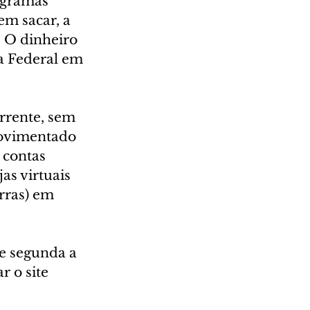
ogramas 
m sacar, a 
. O dinheiro 
a Federal em 
rrente, sem 
movimentado 
 contas 
as virtuais 
rras) em 
de segunda a 
 o site 