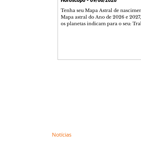
Horóscopo - 09/08/2026
Tenha seu Mapa Astral de nascimen
Mapa astral do Ano de 2026 e 2027,
os planetas indicam para o seu: Tra
Amor, Dinheiro, Saúde e Família. E
com 35 páginas. Adquira já através 
loja virtual ou na loja física: rua E
Perneta 30 – loja 21 – galeria Ceza
– centro – Curitiba. Você pode ped
também através do nosso Whatsapp
receber seu livro virtual: (41) 99719
Escute o programa Bom Dia Astral 
Contato comercial
da Rádio Cultura AM 930 e t
mmjornale@gmail.com
Telefone: (41) 99978-9956
Redação
E-mail:
redacaojornale@gmail.com
Site de
Notícias
de Curitiba / Paraná