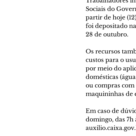
Trabalhadores in
Sociais do Gover
partir de hoje (1
foi depositado n
28 de outubro.
Os recursos tamb
custos para o us
por meio do apli
domésticas (água,
ou compras com o
maquininhas de e
Em caso de dúvida
domingo, das 7h à
auxilio.caixa.gov.