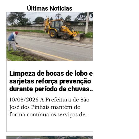
Últimas Notícias
Limpeza de bocas de lobo e
sarjetas reforça prevenção
durante período de chuvas
em São José dos Pinhais
10/08/2026 A Prefeitura de São
José dos Pinhais mantém de
forma contínua os serviços de
limpeza de bocas de lobo e
sarjetas em diferentes regiões do
município. Coordenado pela