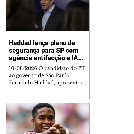
Haddad lança plano de
segurança para SP com
agência antifacção e IA
para melhorar policiamento
10/08/2026 O candidato do PT
ao governo de São Paulo,
Fernando Haddad, apresentou
nesta segunda-feira, 10, suas
propostas para combater a
criminalidade no Estado. Entre as
principais iniciativas está a
criação de uma Agência Estadual
Antifacção, uma estrutura
permanente de inteligência e