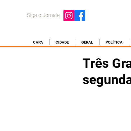
Siga o Jornale
CAPA
CIDADE
GERAL
POLÍTICA
Três Gra
segunda