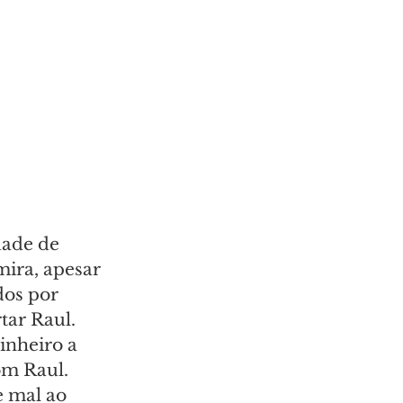
dade de 
mira, apesar 
os por 
tar Raul. 
inheiro a 
om Raul. 
e mal ao 