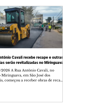
ntônio Cavali recebe recape e outras
vias serão revitalizadas no Miringuava
/2026 A Rua Antônio Cavali, no
o Miringuava, em São José dos
is, começou a receber obras de recape
tico. A intervenção faz parte de um
nto de serviços que vai melhorar a
entação de quatro ruas da região.
m estão previstas obras nas ruas
 da Silva, Everton Pugin de Abreu e