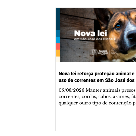
Nova lei reforça proteção animal e
uso de correntes em São José dos 
05/08/2026 Manter animais presos
correntes, cordas, cabos, arames, fit
qualquer outro tipo de contenção p
ser proibido em São José dos Pinhai
mudança está prevista na Lei Munic
4.960/2026, que alterou a Lei nº 4.
e reforça as normas de proteção e 
estar animal no município. A nova