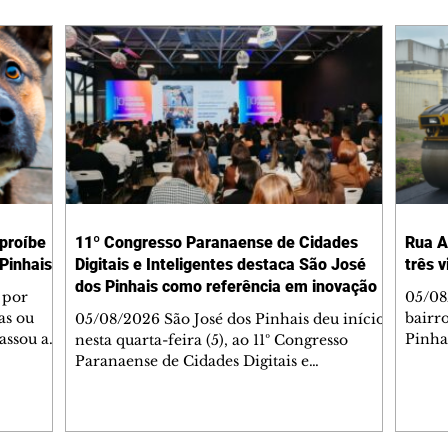
 proíbe
11º Congresso Paranaense de Cidades
Rua A
Pinhais
Digitais e Inteligentes destaca São José
três 
dos Pinhais como referência em inovação
 por
05/08
as ou
bairr
05/08/2026 São José dos Pinhais deu início,
assou a
Pinha
nesta quarta-feira (5), ao 11º Congresso
s. A
asfál
Paranaense de Cidades Digitais e
ipal nº
conju
Inteligentes, principal encontro estadual
231/2023
pavim
voltado à inovação na gestão pública.
bem-
També
Promovido pela Rede Cidade Digital (RCD),
Jorge
em parceria com a Prefeitura de São José