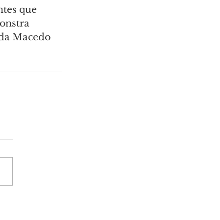
ntes que 
onstra 
nda Macedo 