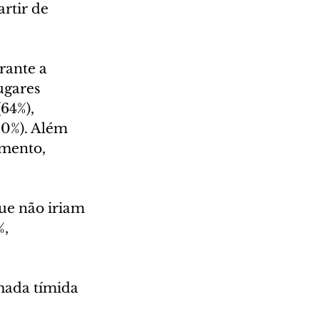
rtir de 
ante a 
ugares 
64%), 
50%). Além 
mento, 
e não iriam 
, 
mada tímida 