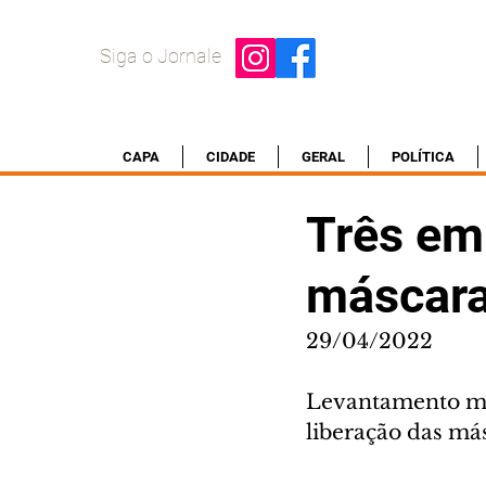
Siga o Jornale
CAPA
CIDADE
GERAL
POLÍTICA
Três em
máscara
29/04/2022
Levantamento mos
liberação das má