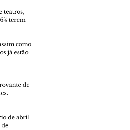
 teatros, 
36% terem 
 assim como 
s já estão 
rovante de 
es. 
o de abril 
 de 