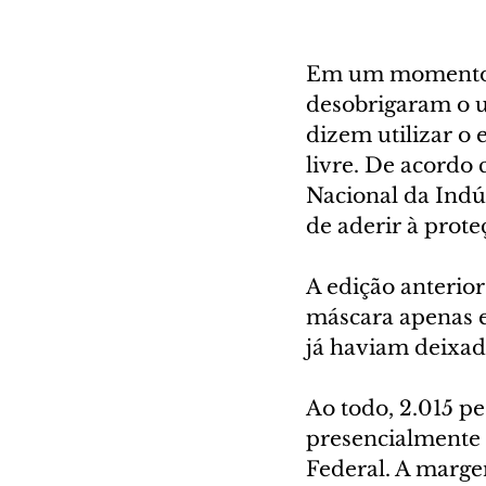
Em um momento em
desobrigaram o u
dizem utilizar o
livre. De acordo
Nacional da Indús
de aderir à proteç
A edição anterio
máscara apenas e
já haviam deixad
Ao todo, 2.015 pe
presencialmente p
Federal. A margem