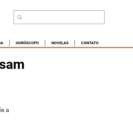
RA
HORÓSCOPO
NOVELAS
CONTATO
usam
s a 