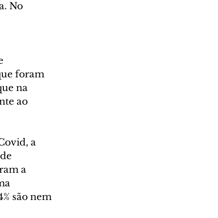
a. No 
e 
que foram 
que na 
te ao 
ovid, a 
de 
ram a 
ma 
 4% são nem 