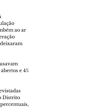
 
ulação 
ambém ao ar 
eração 
s deixaram 
 usavam 
abertos e 4% 
evistadas 
 Distrito 
percentuais, 