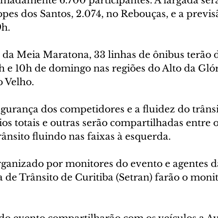
madamente 6.700 participantes. A largada será
es dos Santos, 2.074, no Rebouças, e a previsã
9h.
 da Meia Maratona, 33 linhas de ônibus terão d
6h e 10h de domingo nas regiões do Alto da Glór
 Velho.
egurança dos competidores e a fluidez do trâns
ios totais e outras serão compartilhadas entre os
rânsito fluindo nas faixas à esquerda.
organizado por monitores do evento e agentes d
 de Trânsito de Curitiba (Setran) farão o mon