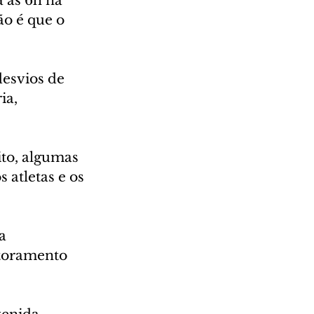
 às 6h na 
o é que o 
esvios de 
ia, 
ito, algumas 
 atletas e os 
a 
itoramento 