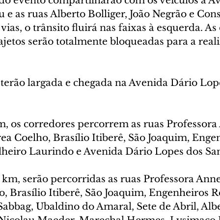
 do evento compartilharão com os veículos a A
e as ruas Alberto Bolliger, João Negrão e Cons
vias, o trânsito fluirá nas faixas à esquerda. As
ajetos serão totalmente bloqueadas para a real
s terão largada e chegada na Avenida Dário Lop
km, os corredores percorrem as ruas Professora
ea Coelho, Brasílio Itiberê, São Joaquim, Enge
heiro Laurindo e Avenida Dário Lopes dos San
11 km, serão percorridas as ruas Professora Ann
, Brasílio Itiberê, São Joaquim, Engenheiros R
bbag, Ubaldino do Amaral, Sete de Abril, Alber