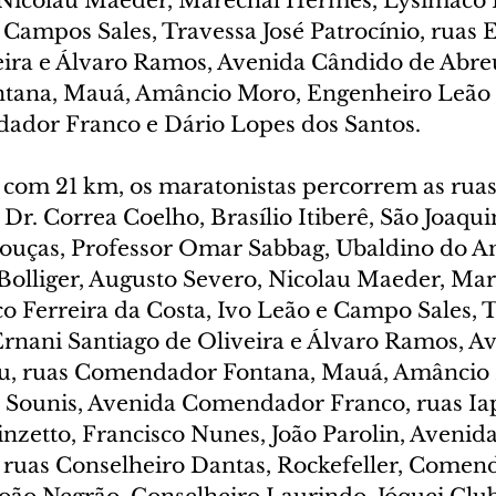
Nicolau Maeder, Marechal Hermes, Lysimaco F
 Campos Sales, Travessa José Patrocínio, ruas 
eira e Álvaro Ramos, Avenida Cândido de Abreu
ana, Mauá, Amâncio Moro, Engenheiro Leão S
ador Franco e Dário Lopes dos Santos.
, com 21 km, os maratonistas percorrem as ruas
r. Correa Coelho, Brasílio Itiberê, São Joaqui
uças, Professor Omar Sabbag, Ubaldino do Am
 Bolliger, Augusto Severo, Nicolau Maeder, Mar
 Ferreira da Costa, Ivo Leão e Campo Sales, T
 Ernani Santiago de Oliveira e Álvaro Ramos, A
u, ruas Comendador Fontana, Mauá, Amâncio 
 Sounis, Avenida Comendador Franco, ruas Ia
inzetto, Francisco Nunes, João Parolin, Avenid
, ruas Conselheiro Dantas, Rockefeller, Comen