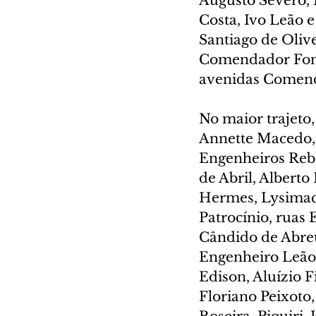
Augusto Severo, 
Costa, Ivo Leão e
Santiago de Oliv
Comendador Font
avenidas Comend
No maior trajeto
Annette Macedo, D
Engenheiros Rebo
de Abril, Alberto
Hermes, Lysimaco
Patrocínio, ruas
Cândido de Abre
Engenheiro Leão
Edison, Aluízio F
Floriano Peixoto