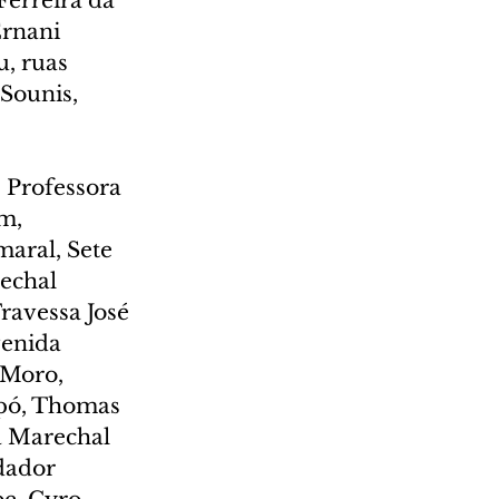
erreira da 
Ernani 
, ruas 
ounis, 
 Professora 
m, 
aral, Sete 
echal 
ravessa José 
venida 
Moro, 
pó, Thomas 
a Marechal 
dador 