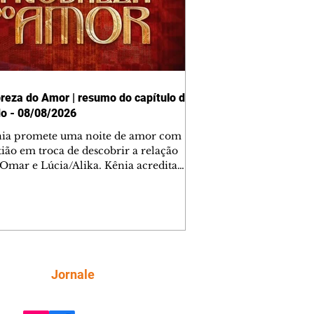
reza do Amor | resumo do capítulo de
o - 08/08/2026
nia promete uma noite de amor com
tião em troca de descobrir a relação
 Omar e Lúcia/Alika. Kênia acredita
inta esteja mesmo ao lado de Jendal, e
o convite para jantar com os dois.
 desabafa com Casemiro e conta que
ília de Lúcia/Alika tem uma dívida
mar. Ana Maria vai à casa de Manoel
estratada por Fortunato. José e Omar
tam sobre a possível jazida de
Siga
Jornale
tênio na região. Virgínia provoca
nes na frente de Marta. Binta s