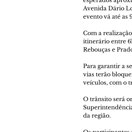
esperados aproxi
Avenida Dário Lop
evento vá até as 
Com a realização
itinerário entre 
Rebouças e Prado
Para garantir a s
vias terão bloque
veículos, com o t
O trânsito será 
Superintendência
da região.