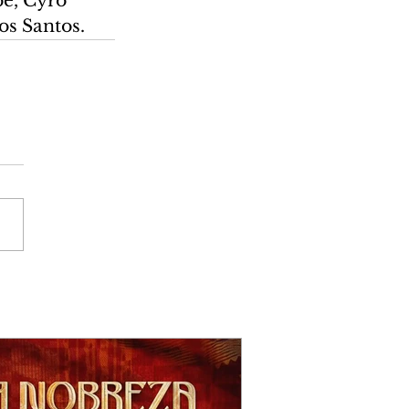
be, Cyro 
os Santos.