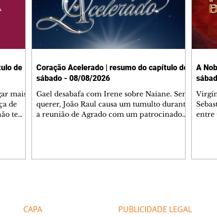
ulo de
Coração Acelerado | resumo do capítulo de
A Nob
sábado - 08/08/2026
sábad
gar mais
Gael desabafa com Irene sobre Naiane. Sem
Virgí
ça de
querer, João Raul causa um tumulto durante
Sebas
 não tem
a reunião de Agrado com um patrocinador.
entre
ia.
Zilá orienta Osmar a seguir Cinara, que
que B
ão de
percebe a movimentação e alerta Ronei.
nega 
ntino
Palhares confronta Cinara sobre a
Tonho
aproximação com Ronei. Eduarda pensa
a fam
una no
em pedir a Valéria para ficar com Sol. Gael
com O
a. Dora
decide terminar com Naiane. João Raul
e é d
m
inventa para Agrado que não está
comen
Editorias
Editais Certificados
Lyris
conseguindo conviver com seu sucesso, e
tungs
urante de
termina o relacionamento dos dois.
Dióge
CAPA
PUBLICIDADE LEGAL