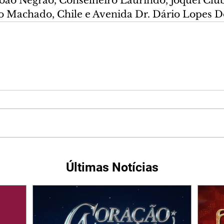
 João Negrão, Conselheiro Laurindo, Jóquei Clu
o Machado, Chile e Avenida Dr. Dário Lopes D
Últimas Notícias