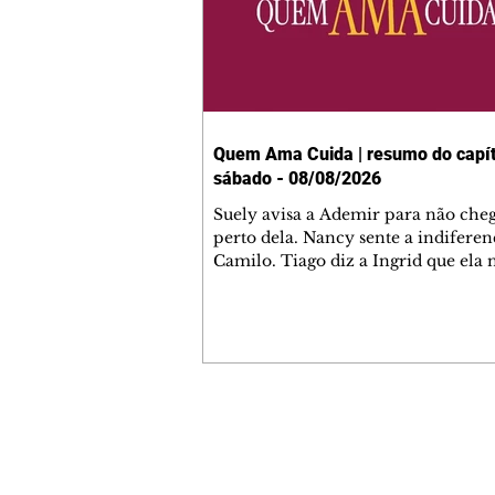
Quem Ama Cuida | resumo do capít
sábado - 08/08/2026
Suely avisa a Ademir para não che
perto dela. Nancy sente a indiferen
Camilo. Tiago diz a Ingrid que ela
competência para presidir a joalher
André conta a Pedro que a associaç
advogados expulsou Ademir. Laure
contrata Adriana para servir no
restaurante. Adriana vê Pedro e Br
restaurante. Bruna provoca Adrian
pede ajuda a André para marcar u
Contato comercial
encontro com Suely. Adriana diz a 
mmjornale@gmail.com
que está feliz trabalhando no resta
Telefone: (41) 99978-9956
Nanc