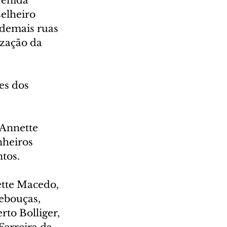
venida 
elheiro 
 demais ruas 
ização da 
es dos 
 Annette 
nheiros 
tos.
ette Macedo, 
ebouças, 
to Bolliger, 