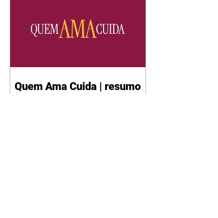
Quem Ama Cuida | resumo
do capítulo de sábado -
08/08/2026
Suely avisa a Ademir para não
chegar mais perto dela. Nancy
sente a indiferença de Camilo.
Tiago diz a Ingrid que ela não
tem competência para presidir a
joalheria. André conta a Pedro
que a associação de advogados
expulsou Ademir. Laurentino