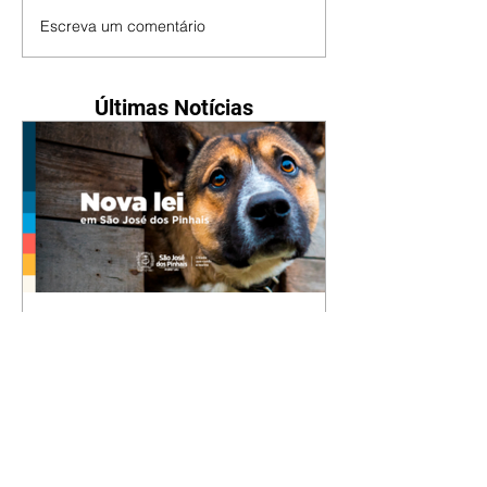
Escreva um comentário
Últimas Notícias
Nova lei reforça proteção
animal e proíbe uso de
correntes em São José dos
Pinhais
05/08/2026 Manter animais
presos por correntes, cordas,
cabos, arames, fitas ou qualquer