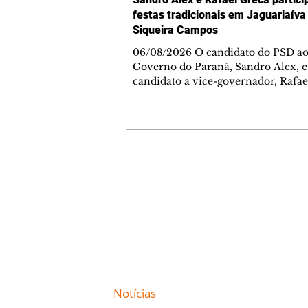
festas tradicionais em Jaguariaíva
Siqueira Campos
06/08/2026 O candidato do PSD a
Governo do Paraná, Sandro Alex, e
candidato a vice-governador, Rafae
(MDB) participaram de duas grande
do Interior nesta quinta-feira (6) a
presidente da Assembleia Legislativ
Alexandre Curi, candidato ao Senad
governador Ratinho Junior. Em
Jaguariaíva, eles participaram da 11
Contato comercial
do Bom Jesus da Pedra Fria e de um
mmjornale@gmail.com
A data de 6 de agosto é dedicada a
Telefone: (41) 99978-9956
Bom Jesus da Pedra Fria, que repre
Redação
E-mail:
redacaojornale@gmail.com
Site de
Notícias
de Curitiba / Paraná