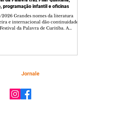
, programação infantil e oficinas
/2026 Grandes nomes da literatura
leira e internacional dão continuidade
Festival da Palavra de Curitiba. A
amação gratuita para a sexta-feira
inclui oficinas, bate-papos, peças de
o, exposições e mesas-redondas. Um
staques é a participação da escritora
biana Pilar Quintana, que estará no
o do Memorial de Curitiba, às 20h.
ra AQUI a agenda completa da sexta.
Siga
Jornale
do Indomável é o tema da conversa
lar com Mariana Sanche