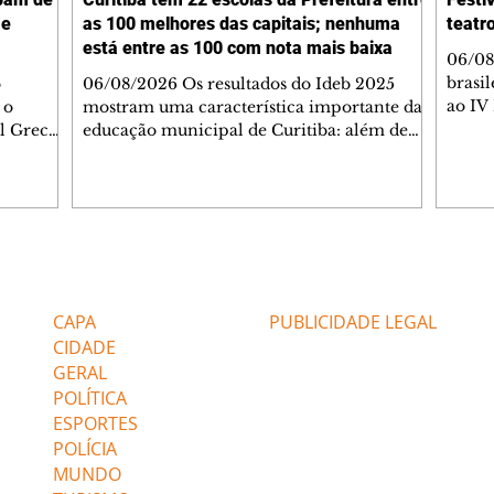
 e
as 100 melhores das capitais; nenhuma
teatro
está entre as 100 com nota mais baixa
06/08
brasi
o
06/08/2026 Os resultados do Ideb 2025
ao IV 
 o
mostram uma característica importante da
progr
l Greca
educação municipal de Curitiba: além de
(7/8) 
s festas
apresentar a melhor nota entre as capitais
teatr
o lado do
brasileiras (6,9) nos anos iniciais (1º ao 5º), a
dos de
a,
cidade tem uma rede com desempenho
colom
o, e do
consistente em todas as suas escolas.
teatr
Levantamento feito a partir dos dados do
Confi
0ª Festa
Ministério da Educação (MEC) mostra que
Editorias
Editais Certificados
O Mun
a missa.
Curitiba tem 22 escolas municipais entre as
de Pi
o Senhor
100 maiores notas do Ideb do país e
CAPA
PUBLICIDADE LEGAL
senta
nenhuma entre as 100 menores. Curi
CIDADE
GERAL
POLÍTICA
ESPORTES
POLÍCIA
MUNDO