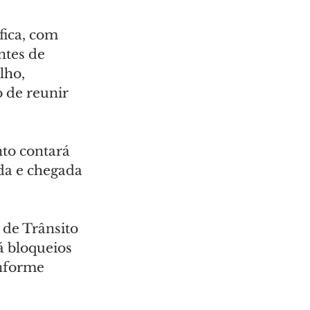
fica, com 
ntes de 
lho, 
 de reunir 
to contará 
da e chegada 
 de Trânsito 
á bloqueios 
nforme 