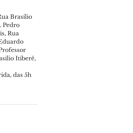
ua Brasílio 
 Pedro 
s, Rua 
Eduardo 
Professor 
ílio Itiberê, 
ida, das 5h 