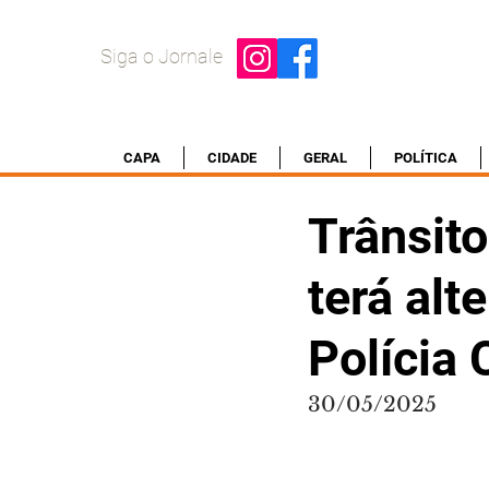
Siga o Jornale
CAPA
CIDADE
GERAL
POLÍTICA
Trânsit
terá alt
Polícia 
30/05/2025