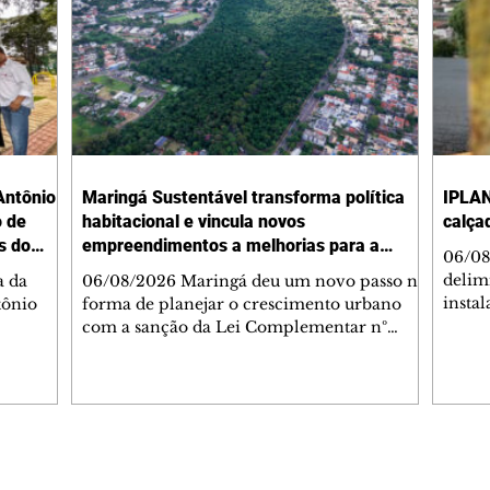
Antônio
Maringá Sustentável transforma política
IPLAN
o de
habitacional e vincula novos
calça
s do
empreendimentos a melhorias para a
06/08
cidade
delimi
a da
06/08/2026 Maringá deu um novo passo na
insta
tônio
forma de planejar o crescimento urbano
de se
com a sanção da Lei Complementar nº
de pe
res com
1.544, que institui o Programa Maringá
ou pio
Dr.
Sustentável. A nova legislação estabelece
propr
regras para a criação de Zonas Especiais de
respon
ra, 6. O
Interesse Social (Zeis) e cria um modelo
Pesqu
liam as
que une produção de moradias, ocupação
(IPLAN
inteligente do território e melhorias que
Editorias
Editais Certificados
fiscal
s
beneficiam toda a população. O principal