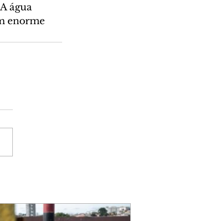
 A água 
um enorme 