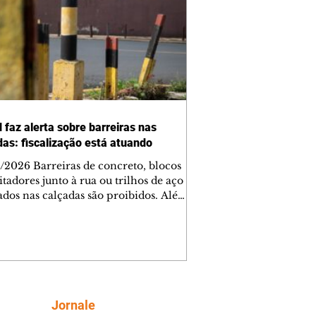
 faz alerta sobre barreiras nas
das: fiscalização está atuando
/2026 Barreiras de concreto, blocos
tadores junto à rua ou trilhos de aço
lados nas calçadas são proibidos. Além
rem obstáculos para a livre circulação
destres, essas estruturas podem causar
rar acidentes de trânsito — e os
ietários dos imóveis podem ser
sabilizados. O alerta é do Instituto de
isa e Planejamento de Ponta Grossa
), que está intensificando a
Siga
Jornale
ização sobre as calçadas, o que inclui