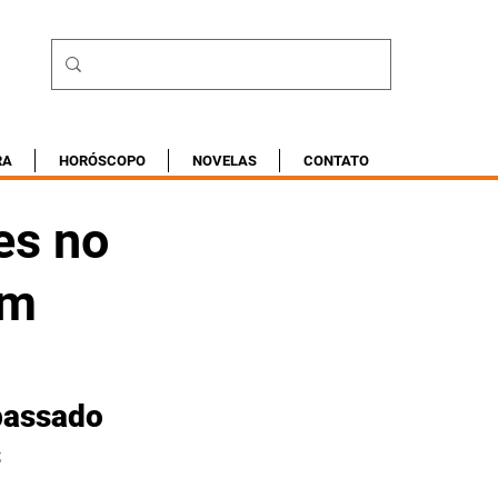
RA
HORÓSCOPO
NOVELAS
CONTATO
es no
am
passado 
s