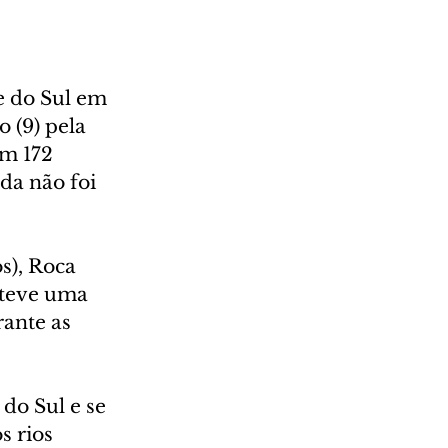
 do Sul em 
 (9) pela 
m 172 
da não foi 
s), Roca 
 teve uma 
ante as 
do Sul e se 
 rios 