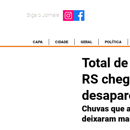
Siga o Jornale
CAPA
CIDADE
GERAL
POLÍTICA
Total d
RS cheg
desapar
Chuvas que a
deixaram mai