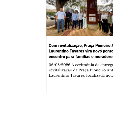
Com revitalização, Praça Pioneiro 
Laurentino Tavares vira novo pont
encontro para famílias e moradore
Jardim Liberdade
06/08/2026 A cerimônia de entreg
revitalização da Praça Pioneiro An
Laurentino Tavares, localizada no
cruzamento da Avenida dos Palma
as ruas Laudelino Pedro da Silva e 
Chrisóstomo Capinan, no Jardim
Liberdade, ocorreu nesta quinta-fei
espaço recebeu melhorias que amp
opções de lazer e convivência da
Contato comercial
comunidade, tornando a praça mai