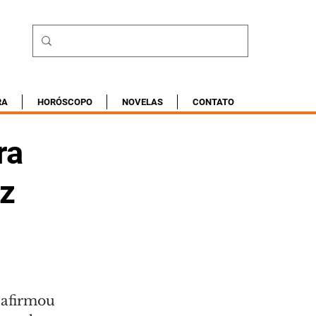
RA
HORÓSCOPO
NOVELAS
CONTATO
ra
iz
 afirmou 