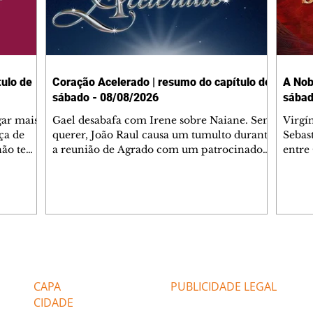
ulo de
Coração Acelerado | resumo do capítulo de
A Nob
sábado - 08/08/2026
sábad
gar mais
Gael desabafa com Irene sobre Naiane. Sem
Virgí
ça de
querer, João Raul causa um tumulto durante
Sebas
 não tem
a reunião de Agrado com um patrocinador.
entre
ia.
Zilá orienta Osmar a seguir Cinara, que
que B
ão de
percebe a movimentação e alerta Ronei.
nega 
ntino
Palhares confronta Cinara sobre a
Tonho
aproximação com Ronei. Eduarda pensa
a fam
una no
em pedir a Valéria para ficar com Sol. Gael
com O
a. Dora
decide terminar com Naiane. João Raul
e é d
m
inventa para Agrado que não está
comen
Editorias
Editais Certificados
Lyris
conseguindo conviver com seu sucesso, e
tungs
urante de
termina o relacionamento dos dois.
Dióge
CAPA
PUBLICIDADE LEGAL
CIDADE