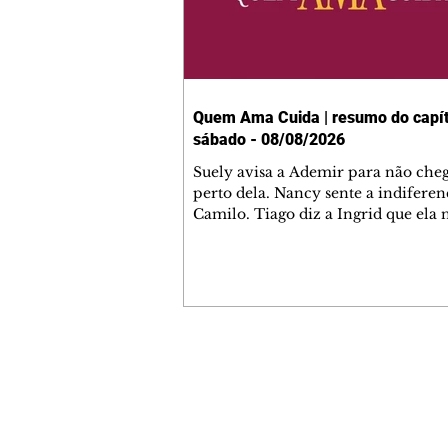
Quem Ama Cuida | resumo do capít
sábado - 08/08/2026
Suely avisa a Ademir para não che
perto dela. Nancy sente a indiferen
Camilo. Tiago diz a Ingrid que ela
competência para presidir a joalher
André conta a Pedro que a associaç
advogados expulsou Ademir. Laure
contrata Adriana para servir no
restaurante. Adriana vê Pedro e Br
restaurante. Bruna provoca Adrian
pede ajuda a André para marcar u
Contato comercial
encontro com Suely. Adriana diz a 
mmjornale@gmail.com
que está feliz trabalhando no resta
Telefone: (41) 99978-9956
Nanc