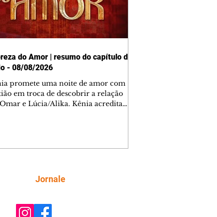
reza do Amor | resumo do capítulo de
o - 08/08/2026
nia promete uma noite de amor com
tião em troca de descobrir a relação
 Omar e Lúcia/Alika. Kênia acredita
inta esteja mesmo ao lado de Jendal, e
o convite para jantar com os dois.
 desabafa com Casemiro e conta que
ília de Lúcia/Alika tem uma dívida
mar. Ana Maria vai à casa de Manoel
estratada por Fortunato. José e Omar
tam sobre a possível jazida de
Siga
Jornale
tênio na região. Virgínia provoca
nes na frente de Marta. Binta s