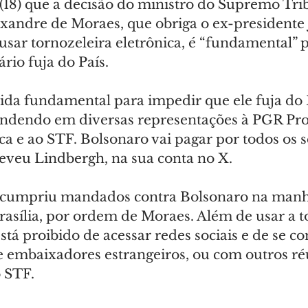
 (18) que a decisão do ministro do Supremo Tri
xandre de Moraes, que obriga o ex-presidente J
usar tornozeleira eletrônica, é “fundamental” p
rio fuja do País.
da fundamental para impedir que ele fuja do 
endendo em diversas representações à PGR Pr
a e ao STF. Bolsonaro vai pagar por todos os s
reveu Lindbergh, na sua conta no X.
l cumpriu mandados contra Bolsonaro na manh
rasília, por ordem de Moraes. Além de usar a to
stá proibido de acessar redes sociais e de se c
 embaixadores estrangeiros, ou com outros réu
o STF.