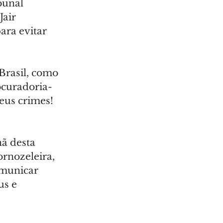
bunal 
air 
ara evitar 
Brasil, como 
ocuradoria-
eus crimes! 
ã desta 
rnozeleira, 
omunicar 
s e 