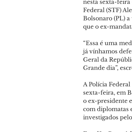
nesta sexta-feira
Federal (STF) Ale
Bolsonaro (PL) a 
que o ex-mandatá
“Essa é uma medi
já vínhamos def
Geral da Repúblic
Grande dia”, esc
A Polícia Federa
sexta-feira, em B
o ex-presidente e
com diplomatas e
investigados pel