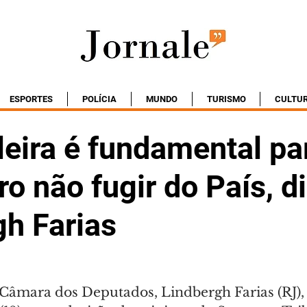
ESPORTES
POLÍCIA
MUNDO
TURISMO
CULTU
leira é fundamental pa
o não fugir do País, d
gh Farias
 Câmara dos Deputados, Lindbergh Farias (RJ),