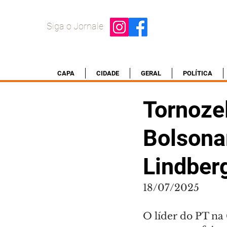
Siga o Jornale
CAPA
CIDADE
GERAL
POLÍTICA
Tornoze
Bolsonar
Lindber
18/07/2025
O líder do PT na