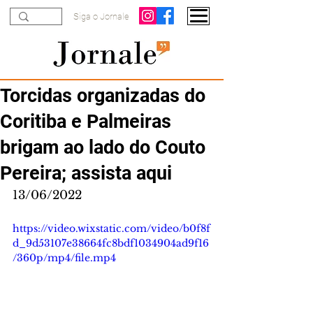
Siga o Jornale
Torcidas organizadas do
Coritiba e Palmeiras
brigam ao lado do Couto
Pereira; assista aqui
13/06/2022
https://video.wixstatic.com/video/b0f8f
d_9d53107e38664fc8bdf1034904ad9f16
/360p/mp4/file.mp4