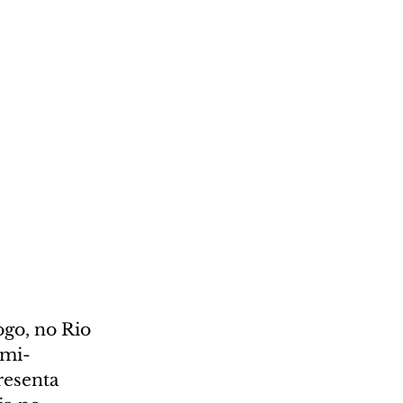
go, no Rio 
emi-
resenta 