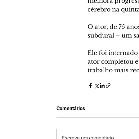
melhora progress
cérebro na quinta-
O ator, de 75 an
subdural – um s
Ele foi internado
ator completou e
trabalho mais rec
Comentários
Escreva um comentário