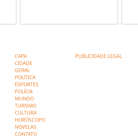
da nossa
competência para presidir a joalheria.
Zilá 
miliano
André conta a Pedro que a associação de
perce
r Franco
advogados expulsou Ademir. Laurentino
Palha
ir
contrata Adriana para servir no
aprox
 e
restaurante. Adriana vê Pedro e Bruna no
em pe
-0645.
restaurante. Bruna provoca Adriana. Dora
decid
através
pede ajuda a André para marcar um
inven
Editorias
Editais Certificados
encontro com Suely. Adriana diz a Lyris
conse
que está feliz trabalhando no restaurante de
termi
CAPA
PUBLICIDADE LEGAL
Nanc
CIDADE
GERAL
POLÍTICA
ESPORTES
POLÍCIA
MUNDO
TURISMO
CULTURA
HORÓSCOPO
NOVELAS
CONTATO