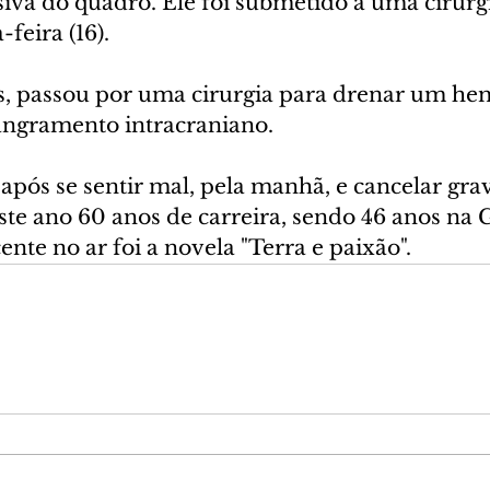
iva do quadro. Ele foi submetido a uma cirurg
feira (16).
os, passou por uma cirurgia para drenar um h
angramento intracraniano.
 após se sentir mal, pela manhã, e cancelar gra
ste ano 60 anos de carreira, sendo 46 anos na 
ente no ar foi a novela "Terra e paixão".