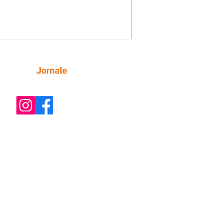
orienta Osmar a seguir Cinara, que
be a movimentação e alerta Ronei.
res confronta Cinara sobre a
imação com Ronei. Eduarda pensa
dir a Valéria para ficar com Sol. Gael
e terminar com Naiane. João Raul
ta para Agrado que não está
Siga
Jornale
guindo conviver com seu sucesso, e
na o relacionamento dos dois.