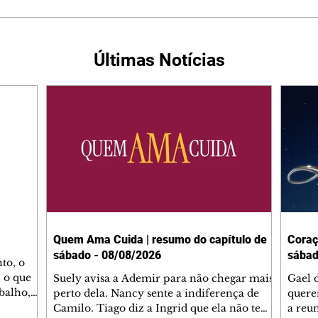
Últimas Notícias
Quem Ama Cuida | resumo do capítulo de
Coraç
sábado - 08/08/2026
sábad
to, o
 o que
Suely avisa a Ademir para não chegar mais
Gael 
balho,
perto dela. Nancy sente a indiferença de
quere
studo
Camilo. Tiago diz a Ingrid que ela não tem
a reu