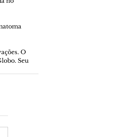
ia no 
ematoma 
vações. O 
Globo. Seu 