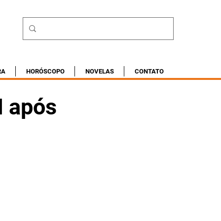
RA
HORÓSCOPO
NOVELAS
CONTATO
I após