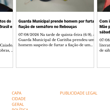
tos do
Guarda Municipal prende homem por furtar
Com i
rasil e
fiação de semáforo no Rebouças
Mãe p
sába
07/08/2026 Na tarde de quinta-feira (6/8), a
Guarda Municipal de Curitiba prendeu um
07/08
homem suspeito de furtar a fiação de um
 Caiado,
litera
semáforo no cruzamento das ruas
obras, o
de sáb
Engenheiros Rebouças e Comendador
ca
quart
Franco, no bairro Rebouças. Uma equipe da
o de
Curiti
GM foi acionada pelo Núcleo Matriz para
arações
nacion
atender a uma denúncia de furto no local.
ante
Hugo 
Quando os guardas chegaram, o suspeito já
stionado
autor
havia sido detido por populares, que o
Caiado
minut
Editorias
Editais Certificados
apontaram como autor do crime. Durante a
stá
conve
verificação, os agentes constataram que o s
 gás".
a agen
CAPA
PUBLICIDADE LEGAL
não po
Confi
CIDADE
GERAL
POLÍTICA