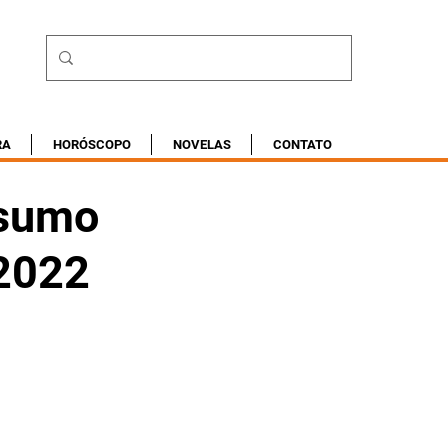
RA
HORÓSCOPO
NOVELAS
CONTATO
esumo
/2022