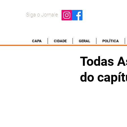
Siga o Jornale
CAPA
CIDADE
GERAL
POLÍTICA
Todas A
do capít