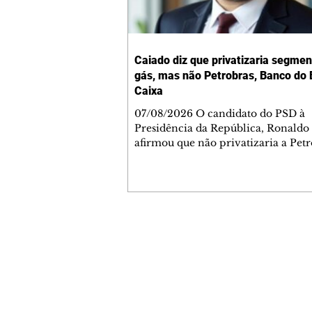
Caiado diz que privatizaria segmen
gás, mas não Petrobras, Banco do B
Caixa
07/08/2026 O candidato do PSD à
Presidência da República, Ronaldo
afirmou que não privatizaria a Petr
Banco do Brasil e a Caixa Econômi
Federal, mas admitiu a privatizaçã
segmentos do gás, se eleito. As decl
ocorreram nesta sexta-feira, 7, dur
sabatina da GloboNews. Ao ser que
sobre vender partes da Petrobras, 
Contato comercial
respondeu: "Depende. A Petrobras e
mmjornale@gmail.com
deixando muito a desejar na área de
Telefone: (41) 99978-9956
Em seguida, afirmou: "Agora, você 
Redação