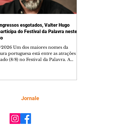
ngressos esgotados, Valter Hugo
articipa do Festival da Palavra neste
do
/2026 Um dos maiores nomes da
tura portuguesa está entre as atrações
ado (8/8) no Festival da Palavra. A
a edição do evento movimenta
ba com diversos autores locais,
ais e internacionais, incluindo Valter
Mãe. Os ingressos para a mesa do
 foram esgotados em menos de cinco
os. Outras atrações, como mesas de
Siga
Jornale
rsa e espetáculos teatrais, completam
da do dia, totalmente gratuita.
ra AQUI os outros participantes. A De