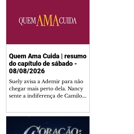
Quem Ama Cuida | resumo
do capítulo de sábado -
08/08/2026
Suely avisa a Ademir para não
chegar mais perto dela. Nancy
sente a indiferença de Camilo.
Tiago diz a Ingrid que ela não
tem competência para presidir a
joalheria. André conta a Pedro
que a associação de advogados
expulsou Ademir. Laurentino