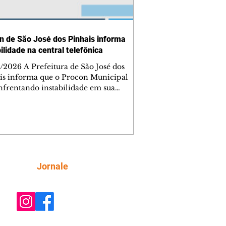
n de São José dos Pinhais informa
ilidade na central telefônica
/2026 A Prefeitura de São José dos
is informa que o Procon Municipal
enfrentando instabilidade em sua
l telefônica, o que pode
ometer o atendimento por ligações.
nto o problema é solucionado, os
midores que precisarem de
mações ou tiverem dúvidas podem
r em contato por mensagem de texto
WhatsApp oficial do Procon, no
Siga
Jornale
o (41) 3283-6160. A Prefeitura
ma que trabalha para restabelecer o
onamento da central telefôni