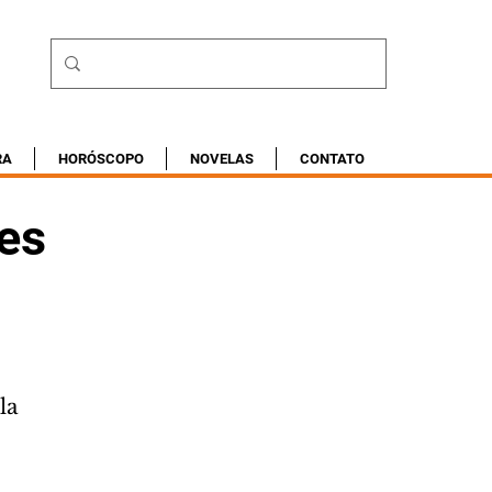
RA
HORÓSCOPO
NOVELAS
CONTATO
es
la