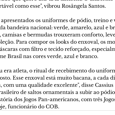
rtável como esse", vibrou Rosângela Santos.
 apresentados os uniformes de pódio, treino e v
da bandeira nacional: verde, amarelo, azul e br
s, camisas e bermudas trouxeram conforto, leve
coleção. Para compor os looks do enxoval, os m
scaras com filtro e tecido reforçado, especial
me Brasil nas cores verde, azul e branco.
 era atleta, o ritual de recebimento do unifor
osto. Esse enxoval está muito bacana, a cada di
, com uma qualidade excelente", disse Cassius
rasileiro de saltos ornamentais a subir ao pódi
stória dos Jogos Pan-americanos, com três Jogo
oje, funcionário do COB.