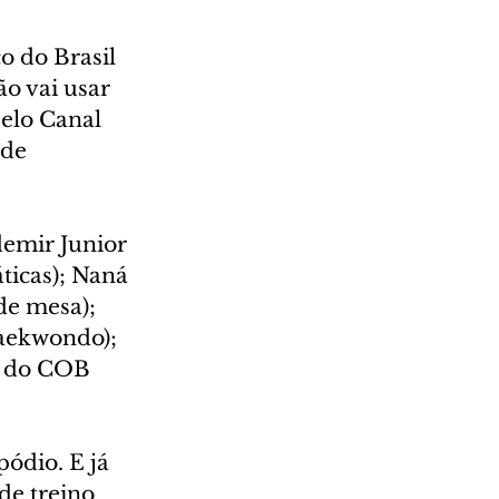
o do Brasil 
o vai usar 
elo Canal 
de 
emir Junior 
ticas); Naná 
de mesa); 
taekwondo); 
o do COB 
ódio. E já 
de treino 