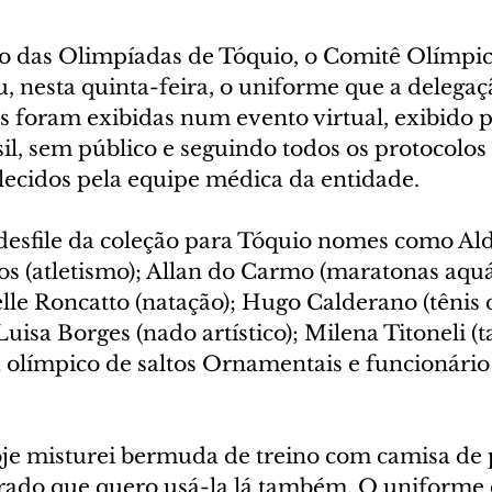
cio das Olimpíadas de Tóquio, o Comitê Olímpic
 nesta quinta-feira, o uniforme que a delegaçã
s foram exibidas num evento virtual, exibido p
l, sem público e seguindo todos os protocolos 
lecidos pela equipe médica da entidade.
desfile da coleção para Tóquio nomes como Ald
os (atletismo); Allan do Carmo (maratonas aquá
lle Roncatto (natação); Hugo Calderano (tênis 
uisa Borges (nado artístico); Milena Titoneli (
a olímpico de saltos Ornamentais e funcionári
je misturei bermuda de treino com camisa de p
trado que quero usá-la lá também. O uniforme 