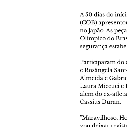
A 50 dias do iní
(COB) apresentou,
no Japão. As peça
Olímpico do Brasi
segurança estabe
Participaram do 
e Rosângela Sant
Almeida e Gabrie
Laura Miccuci e L
além do ex-atlet
Cassius Duran.
"Maravilhoso. Ho
vou deixar regis