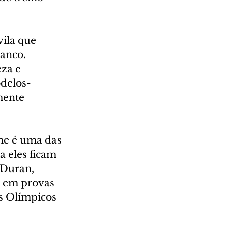
ila que 
anco. 
za e 
odelos-
mente 
me é uma das 
a eles ficam 
 Duran, 
o em provas 
s Olímpicos 