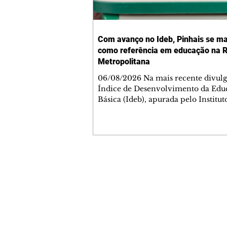
Com avanço no Ideb, Pinhais se 
como referência em educação na 
Metropolitana
06/08/2026 Na mais recente divul
Índice de Desenvolvimento da Edu
Básica (Ideb), apurada pelo Institut
Nacional de Estudos e Pesquisas
Educacionais Anísio Teixeira (Inep)
divulgada pelo Ministério da Educ
(MEC) na última quarta-feira (5), P
reafirmou a consistência da sua red
municipal de ensino. Ao elevar su
Contato comercial
geral para 6,4, o município se man
mmjornale@gmail.com
entre as posições de liderança na R
Telefone: (41) 99978-9956
Metropolitana e próximo da capita
Curitiba, apontada p
Redação
E-mail:
redacaojornale@gmail.com