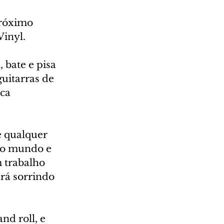
próximo 
inyl.
bate e pisa 
uitarras de 
ca 
e qualquer 
 no mundo e 
 trabalho 
ará sorrindo 
d roll, e 