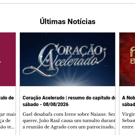
Últimas Notícias
ulo de
Coração Acelerado | resumo do capítulo de
A Nob
sábado - 08/08/2026
sábad
gar mais
Gael desabafa com Irene sobre Naiane. Sem
Virgí
ça de
querer, João Raul causa um tumulto durante
Sebas
 não tem
a reunião de Agrado com um patrocinador.
entre
ia.
Zilá orienta Osmar a seguir Cinara, que
que B