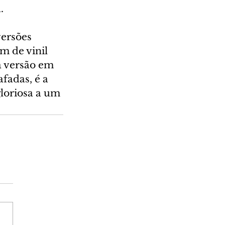
.
ersões 
 de vinil 
a versão em 
fadas, é a 
loriosa a um 