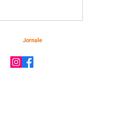
o convite para jantar com os dois.
 desabafa com Casemiro e conta que
ília de Lúcia/Alika tem uma dívida
mar. Ana Maria vai à casa de Manoel
estratada por Fortunato. José e Omar
tam sobre a possível jazida de
Siga
Jornale
tênio na região. Virgínia provoca
nes na frente de Marta. Binta s