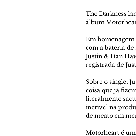
The Darkness lan
álbum Motorheart
Em homenagem a u
com a bateria de 
Justin & Dan Haw
registrada de Jus
Sobre o single, J
coisa que já fize
literalmente sacu
incrível na produ
de meato em meat
Motorheart é um 