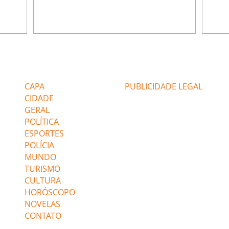
ão de
percebe a movimentação e alerta Ronei.
nega 
ntino
Palhares confronta Cinara sobre a
Tonho
aproximação com Ronei. Eduarda pensa
a fam
una no
em pedir a Valéria para ficar com Sol. Gael
com O
a. Dora
decide terminar com Naiane. João Raul
e é d
m
inventa para Agrado que não está
comen
Editorias
Editais Certificados
Lyris
conseguindo conviver com seu sucesso, e
tungs
urante de
termina o relacionamento dos dois.
Dióge
CAPA
PUBLICIDADE LEGAL
CIDADE
GERAL
POLÍTICA
ESPORTES
POLÍCIA
MUNDO
TURISMO
CULTURA
HORÓSCOPO
NOVELAS
CONTATO