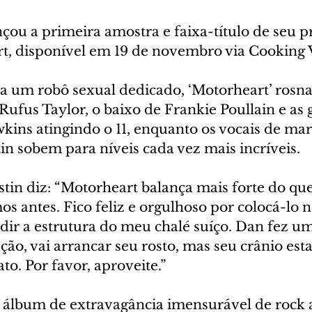
çou a primeira amostra e faixa-título de seu 
, disponível em 19 de novembro via Cooking V
m robô sexual dedicado, ‘Motorheart’ rosna, 
Rufus Taylor, o baixo de Frankie Poullain e as g
kins atingindo o 11, enquanto os vocais de mar
tin sobem para níveis cada vez mais incríveis.
ustin diz: “Motorheart balança mais forte do qu
mos antes. Fico feliz e orgulhoso por colocá-lo
dir a estrutura do meu chalé suíço. Dan fez um
ção, vai arrancar seu rosto, mas seu crânio est
o. Por favor, aproveite.”
álbum de extravagância imensurável de rock an