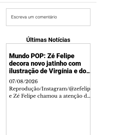
Escreva um comentário
Últimas Notícias
Mundo POP: Zé Felipe
decora novo jatinho com
ilustração de Virgínia e dos
filhos
07/08/2026
Reprodução/Instagram/@zefelip
e Zé Felipe chamou a atenção dos
seguidores ao revelar um detalhe
especial de sua nova aeronave. O
cantor compartilhou nesta
quinta-feira, 6, registros do
jatinho recém-adquirido e