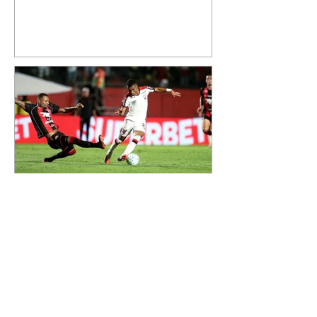
mostrou que decidiu personalizar
o espaço com uma ilustração que
reúne Virginia Fonseca e os três
filhos que eles tiveram juntos:
Maria Alice, Maria Flor e José
Leonardo. Na imagem, aparecem
os apelidos dos integrantes da
família, entre eles "Papai",
"Mamãe",
Athletico é atropelado pelo
Vitória e está fora da Copa
do Brasil
06/08/2026 Furacão não segurou
a vantagem, foi goleado por 4x0
Divulgação O Athletico encerrou
sua campanha na Copa do Brasil