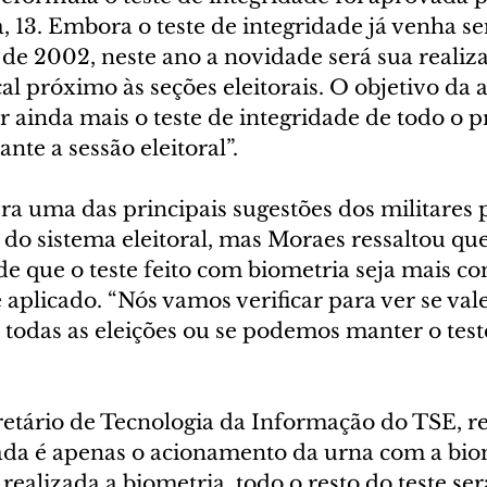
a, 13. Embora o teste de integridade já venha se
 de 2002, neste ano a novidade será sua realiz
al próximo às seções eleitorais. O objetivo da a
r ainda mais o teste de integridade de todo o 
nte a sessão eleitoral”.
a uma das principais sugestões dos militares p
do sistema eleitoral, mas Moraes ressaltou que
de que o teste feito com biometria seja mais con
aplicado. “Nós vamos verificar para ver se val
ra todas as eleições ou se podemos manter o test
cretário de Tecnologia da Informação do TSE, re
da é apenas o acionamento da urna com a bio
 realizada a biometria, todo o resto do teste ser