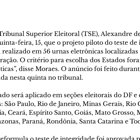
Tribunal Superior Eleitoral (TSE), Alexandre d
inta-feira, 15, que o projeto piloto do teste de
 realizado em 56 urnas eletrônicas localizadas
ração. O critério para escolha dos Estados for
sticas”, disse Moraes. O anúncio foi feito durant
da nesta quinta no tribunal.
do será aplicado em seções eleitorais do DF e 
: São Paulo, Rio de Janeiro, Minas Gerais, Rio
ia, Ceará, Espírito Santo, Goiás, Mato Grosso,
azonas, Paraná, Rondônia, Santa Catarina e Toc
reformula o teste de integridade foi aprovada 