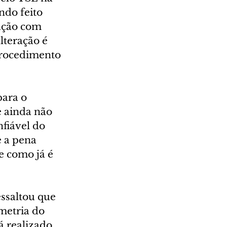
ndo feito 
ação com 
lteração é 
procedimento 
ara o 
 ainda não 
fiável do 
e a pena 
e como já é 
ssaltou que 
metria do 
á realizado 