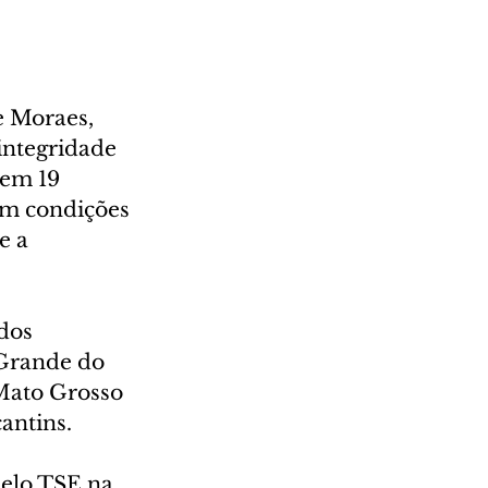
e Moraes, 
 integridade 
 em 19 
am condições 
e a 
dos 
 Grande do 
 Mato Grosso 
antins.
pelo TSE na 