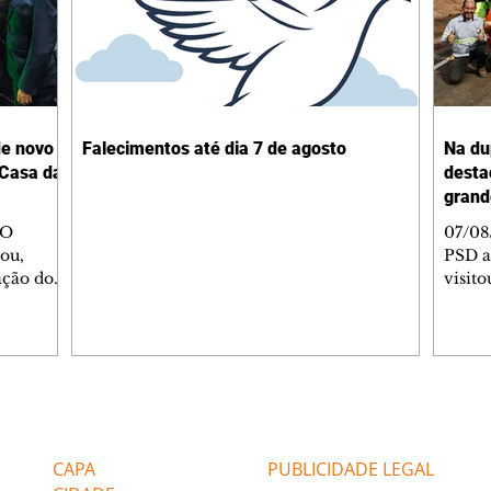
de novo
Falecimentos até dia 7 de agosto
Na du
 Casa da
desta
grand
 O
07/08
ou,
PSD a
ação do
visito
a Unimed
das o
rimônia,
Jacar
Memória
Norte
conte
, que
obras
 mesma
com i
Editorias
Editais Certificados
a
cerca 
a
dupli
CAPA
PUBLICIDADE LEGAL
as,
rodov