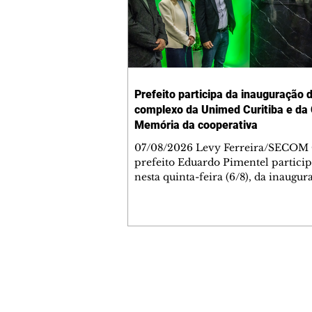
Prefeito participa da inauguração 
complexo da Unimed Curitiba e da
Memória da cooperativa
07/08/2026 Levy Ferreira/SECOM
prefeito Eduardo Pimentel particip
nesta quinta-feira (6/8), da inaugur
novo Complexo Administrativo d
Curitiba, no Tarumã. Durante a ce
também foi inaugurada a Casa da 
da cooperativa, espaço criado para
preservar a trajetória da instituição
celebra 55 anos de fundação nesta
Contato comercial
data. O complexo está localizado n
mmjornale@gmail.com
Avenida Affonso Penna, 297. A nov
Telefone: (41) 99978-9956
estrutura reúne áreas administrativ