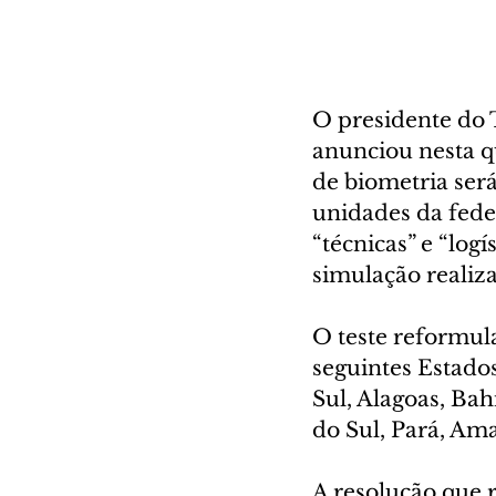
O presidente do 
anunciou nesta qu
de biometria será
unidades da fede
“técnicas” e “logí
simulação realiza
O teste reformula
seguintes Estados
Sul, Alagoas, Bah
do Sul, Pará, Am
A resolução que 