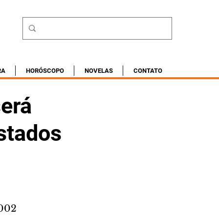
RA
HORÓSCOPO
NOVELAS
CONTATO
será
stados
2002