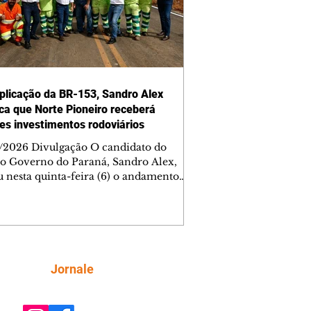
plicação da BR-153, Sandro Alex
ca que Norte Pioneiro receberá
es investimentos rodoviários
/2026 Divulgação O candidato do
o Governo do Paraná, Sandro Alex,
u nesta quinta-feira (6) o andamento
bras de duplicação da BR-153 entre
ezinho e Santo Antônio da Platina, no
 Pioneiro, e lembrou que a região será
mplada com um grande programa de
 já contratado. Nesse primeiro trecho
ntervenção da concessionária, com
Siga
Jornale
de 40% dos serviços concluídos, a
cação contempla 50,6 quilômetros da
ia e recebe investimento de