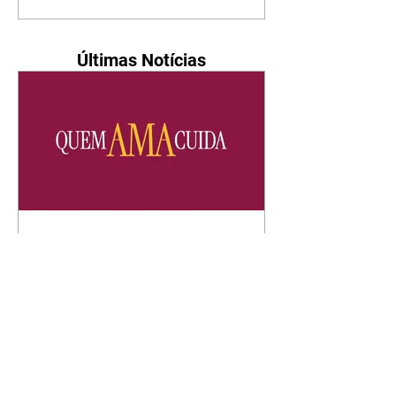
Últimas Notícias
Quem Ama Cuida | resumo
do capítulo de sábado -
08/08/2026
Suely avisa a Ademir para não
chegar mais perto dela. Nancy
sente a indiferença de Camilo.
Tiago diz a Ingrid que ela não