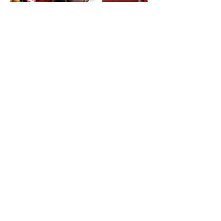
família, entre eles "Papai",
"Mamãe",
Athletico é atropelado pelo
Vitória e está fora da Copa
do Brasil
06/08/2026 Furacão não segurou
a vantagem, foi goleado por 4x0
Divulgação O Athletico encerrou
sua campanha na Copa do Brasil
nesta quinta-feira (6), em uma
noite infeliz em Salvador (BA). O
time paranaense foi superado por
4×0 pelo Vitória, no Barradão, e
viu derreter a vantagem de dois
gols que levou da Arena da