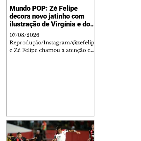
Mundo POP: Zé Felipe
decora novo jatinho com
ilustração de Virgínia e dos
filhos
07/08/2026
Reprodução/Instagram/@zefelip
e Zé Felipe chamou a atenção dos
seguidores ao revelar um detalhe
especial de sua nova aeronave. O
cantor compartilhou nesta
quinta-feira, 6, registros do
jatinho recém-adquirido e
mostrou que decidiu personalizar
o espaço com uma ilustração que
reúne Virginia Fonseca e os três
filhos que eles tiveram juntos:
Maria Alice, Maria Flor e José
Leonardo. Na imagem, aparecem
os apelidos dos integrantes da