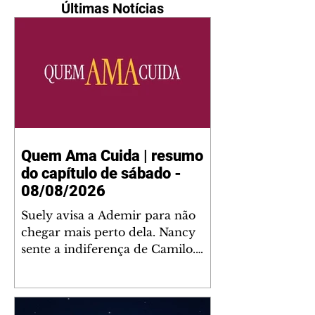
Últimas Notícias
Quem Ama Cuida | resumo
do capítulo de sábado -
08/08/2026
Suely avisa a Ademir para não
chegar mais perto dela. Nancy
sente a indiferença de Camilo.
Tiago diz a Ingrid que ela não
tem competência para presidir a
joalheria. André conta a Pedro