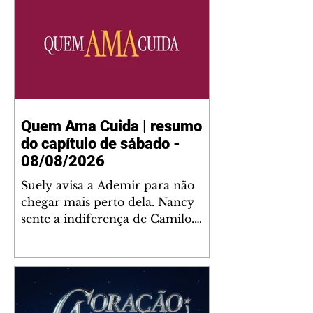
Quem Ama Cuida | resumo
do capítulo de sábado -
08/08/2026
Suely avisa a Ademir para não
chegar mais perto dela. Nancy
sente a indiferença de Camilo.
Tiago diz a Ingrid que ela não
tem competência para presidir a
joalheria. André conta a Pedro
que a associação de advogados
expulsou Ademir. Laurentino