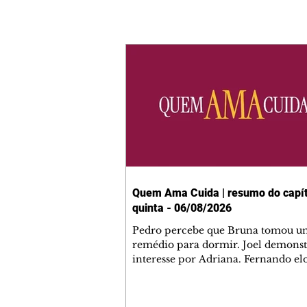
Quem Ama Cuida | resumo do capít
quinta - 06/08/2026
Pedro percebe que Bruna tomou u
remédio para dormir. Joel demonst
interesse por Adriana. Fernando el
Mau. Bia não gosta quando Brigitte 
se sentam à mesa com ela e César,
atrapalhando o jantar romântico do