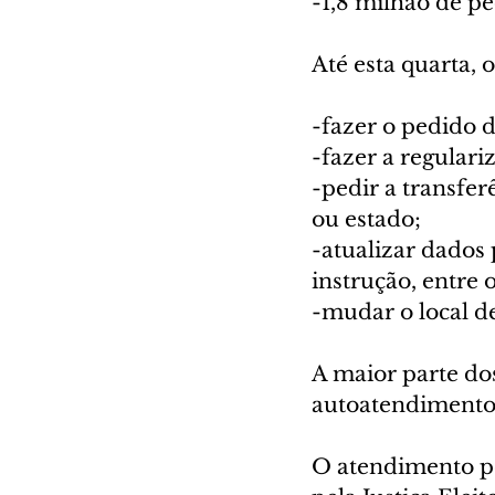
-1,8 milhão de pe
Até esta quarta,
-fazer o pedido d
-fazer a regulari
-pedir a transfer
ou estado;
-atualizar dados 
instrução, entre 
-mudar o local d
A maior parte dos
autoatendimento 
O atendimento pel