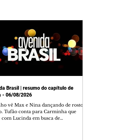
da Brasil | resumo do capítulo de
a - 06/08/2026
nho vê Max e Nina dançando de rosto
o. Tufão conta para Carminha que
e com Lucinda em busca de
mações sobre Rita. Nina despista Max
cura Jorginho, mas não o encontra.
se muda para a casa de Jorginho.