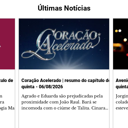
Últimas Notícias
ulo de
Coração Acelerado | resumo do capítulo de
Aveni
quinta - 06/08/2026
quint
m
Agrado e Eduarda são prejudicadas pela
Jorgi
ra
proximidade com João Raul. Bará se
colad
ogia Mau
incomoda com o ciúme de Talita. Cinara
estev
e Rafael
desabafa com Ronei e decide passar uns
infor
dias na casa de Palhares. Agrado pede para
e pro
 casal.
ter uma conversa com Eduarda. Janete
Iran 