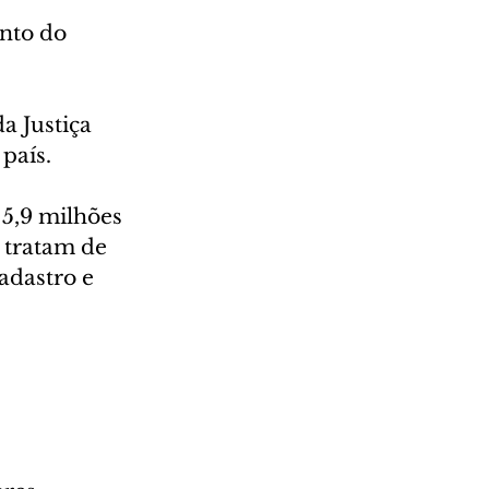
nto do 
a Justiça 
 país.
 5,9 milhões 
 tratam de 
adastro e 