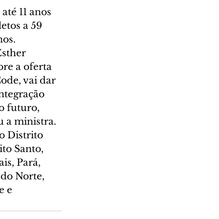
até 11 anos 
etos a 59 
nos.
sther 
re a oferta 
ode, vai dar 
integração 
 futuro, 
u a ministra.
 Distrito 
to Santo, 
s, Pará, 
do Norte, 
e e 