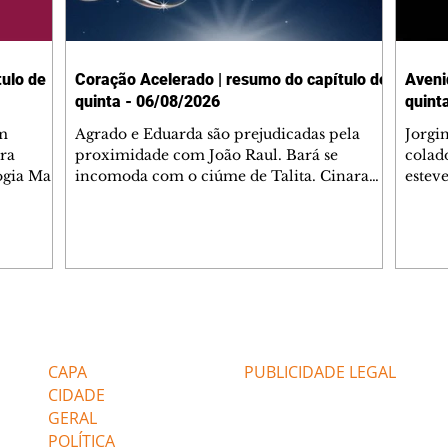
ulo de
Coração Acelerado | resumo do capítulo de
Aveni
quinta - 06/08/2026
quint
m
Agrado e Eduarda são prejudicadas pela
Jorgi
ra
proximidade com João Raul. Bará se
colad
ogia Mau
incomoda com o ciúme de Talita. Cinara
estev
e Rafael
desabafa com Ronei e decide passar uns
infor
dias na casa de Palhares. Agrado pede para
e pro
 casal.
ter uma conversa com Eduarda. Janete
Iran 
 de
confronta Zilá, que garante à irmã que não
Monal
o marido
conhece Verônica. Ronei reconhece uma
Dióge
 seu
possível bolsa de Zilá entre os pertences de
olhei
l
Verônica, e liga para Cinara. Agrado pensa
Verôn
Editorias
Editais Certificados
ntar no
em desfazer sua dupla com Eduarda para
praia
 o
ajudar João Raul sem prejudicar a amiga.
Suele
CAPA
PUBLICIDADE LEGAL
fugir 
CIDADE
GERAL
POLÍTICA