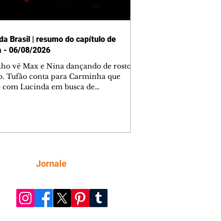
da Brasil | resumo do capítulo de
a - 06/08/2026
nho vê Max e Nina dançando de rosto
o. Tufão conta para Carminha que
e com Lucinda em busca de
mações sobre Rita. Nina despista Max
cura Jorginho, mas não o encontra.
se muda para a casa de Jorginho.
isa pensa em reconquistar Silas.
nes diz a Roni e Leandro que o
ro Tavinho Nunes assistirá ao jogo.
ica e Noêmia perseguem Cadinho na
Siga
Jornale
 deserta. Dolores sugere que Roni peça
n em casamento. Cadinho consegue
da praia