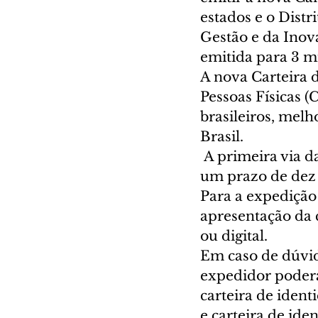
estados e o Dist
Gestão e da Inov
emitida para 3 mi
A nova Carteira 
Pessoas Físicas (
brasileiros, melh
Brasil.
 A primeira via da CIN é gratuita. Já as carteiras de identidade antigas terão 
um prazo de dez 
Para a expedição 
apresentação da 
ou digital.
Em caso de dúvid
expedidor poderá
carteira de identi
e carteira de iden