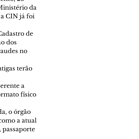
inistério da 
 CIN já foi 
Cadastro de 
ão dos 
raudes no 
erente a 
rmato físico 
a, o órgão 
como a atual 
, passaporte 