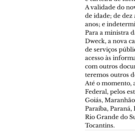
A validade do no
de idade; de dez
anos; e indeterm
Para a ministra d
Dweck, a nova ca
de serviços públi
acesso às informa
com outros docume
teremos outros 
Até o momento, a 
Federal, pelos es
Goiás, Maranhão,
Paraíba, Paraná, 
Rio Grande do Sul
Tocantins.