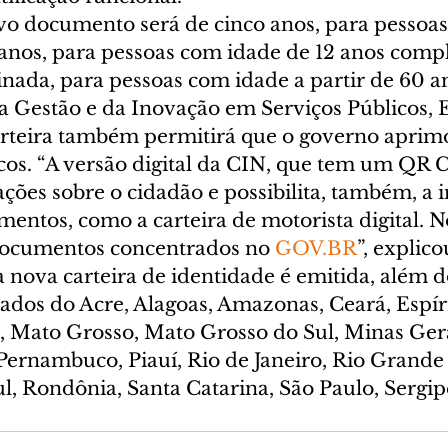
vo documento será de cinco anos, para pessoas 
 anos, para pessoas com idade de 12 anos compl
inada, para pessoas com idade a partir de 60 a
a Gestão e da Inovação em Serviços Públicos, E
rteira também permitirá que o governo aprimo
cos. “A versão digital da CIN, que tem um QR C
ções sobre o cidadão e possibilita, também, a 
ntos, como a carteira de motorista digital. No
documentos concentrados no 
GOV.BR
”, explico
nova carteira de identidade é emitida, além do
tados do Acre, Alagoas, Amazonas, Ceará, Espíri
 Mato Grosso, Mato Grosso do Sul, Minas Gerai
Pernambuco, Piauí, Rio de Janeiro, Rio Grande 
, Rondônia, Santa Catarina, São Paulo, Sergip