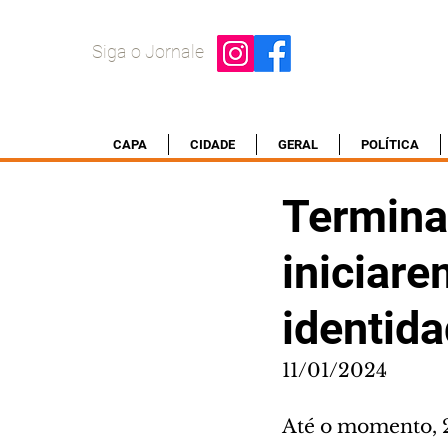
Siga o Jornale
CAPA
CIDADE
GERAL
POLÍTICA
Termina
iniciar
identid
11/01/2024
Até o momento, 