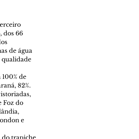
erceiro 
, dos 66 
os 
as de água 
e qualidade 
 100% de 
raná, 82%. 
istoriadas, 
e Foz do 
ândia, 
Rondon e 
 do trapiche 