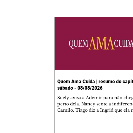
Quem Ama Cuida | resumo do capít
sábado - 08/08/2026
Suely avisa a Ademir para não che
perto dela. Nancy sente a indiferen
Camilo. Tiago diz a Ingrid que ela
competência para presidir a joalher
André conta a Pedro que a associaç
advogados expulsou Ademir. Laure