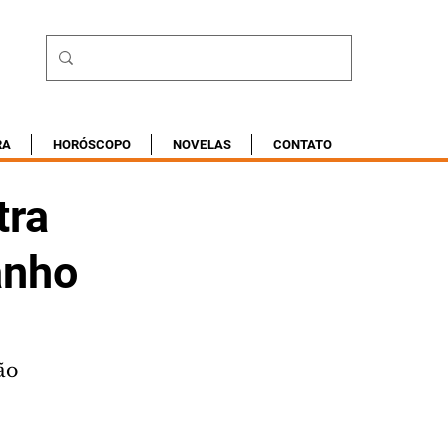
RA
HORÓSCOPO
NOVELAS
CONTATO
tra
anho
ão 