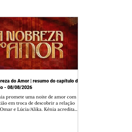
reza do Amor | resumo do capítulo de
o - 08/08/2026
nia promete uma noite de amor com
tião em troca de descobrir a relação
 Omar e Lúcia/Alika. Kênia acredita
inta esteja mesmo ao lado de Jendal, e
o convite para jantar com os dois.
 desabafa com Casemiro e conta que