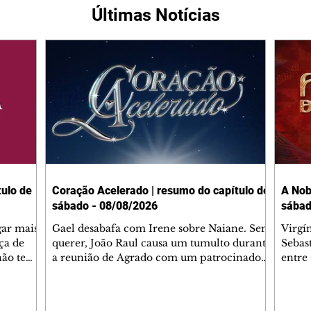
Últimas Notícias
ulo de
Coração Acelerado | resumo do capítulo de
A Nob
sábado - 08/08/2026
sábad
gar mais
Gael desabafa com Irene sobre Naiane. Sem
Virgí
ça de
querer, João Raul causa um tumulto durante
Sebas
 não tem
a reunião de Agrado com um patrocinador.
entre
ia.
Zilá orienta Osmar a seguir Cinara, que
que B
ão de
percebe a movimentação e alerta Ronei.
nega 
ntino
Palhares confronta Cinara sobre a
Tonho