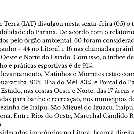
e Terra (IAT) divulgou nesta sexta-feira (05) o t
bilidade do Paraná. De acordo com o relatório
os pelo órgão ambiental, 60 foram considerad
anho – 44 no Litoral e 16 nas chamadas prainh
 Oeste e Norte do Estado. Com isso, o índice d
o e práticas esportivas é de 91%.
levantamento, Matinhos e Morretes estão com
uaratuba, 93%, Ilha do Mel, 83%, e Pontal do Pa
Estado, nas costas Oeste e Norte, das 17 áreas v
adas para banho e recreação, nos municípios d
ezinha de Itaipu, São Miguel do Iguaçu, Itaipul
lena, Entre Rios do Oeste, Marechal Cândido 
.
nsiderados impróprios no Litoral ficam à direita