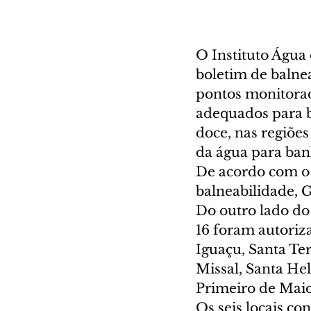
O Instituto Água 
boletim de balnea
pontos monitorad
adequados para b
doce, nas regiões
da água para banh
De acordo com o 
balneabilidade, G
Do outro lado do 
16 foram autoriz
Iguaçu, Santa Ter
Missal, Santa He
Primeiro de Maio
Os seis locais co