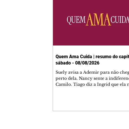
Quem Ama Cuida | resumo do capít
sábado - 08/08/2026
Suely avisa a Ademir para não che
perto dela. Nancy sente a indiferen
Camilo. Tiago diz a Ingrid que ela
competência para presidir a joalher
André conta a Pedro que a associaç
advogados expulsou Ademir. Laure
contrata Adriana para servir no
restaurante. Adriana vê Pedro e Br
restaurante. Bruna provoca Adrian
pede ajuda a André para marcar u