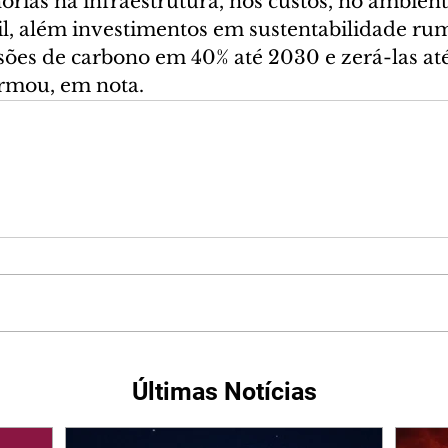
rias na infraestrutura, nos custos, no ambient
il, além investimentos em sustentabilidade ru
sões de carbono em 40% até 2030 e zerá-las até
firmou, em nota.
Últimas Notícias