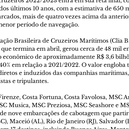
ruzeiros 2022/2023 entra em sua reta final, c
dos últimos 10 anos, com a estimativa de 650 m
rcados, mais de quatro vezes acima da anterior
menor período de navegação.
ção Brasileira de Cruzeiros Marítimos (Clia Bra
 que termina em abril, gerou cerca de 48 mil e
o econômico de aproximadamente R$ 3,6 bilhõ
40% em relação a 2021/2022. O valor engloba t
ndiretos e induzidos das companhias marítimas,
stas e tripulantes.
Firenze, Costa Fortuna, Costa Favolosa, MSC A
SC Musica, MSC Preziosa, MSC Seashore e MS
de nove embarcações de cabotagem que partir
SC), Maceió (AL), Rio de Janeiro (RJ), Salvador (