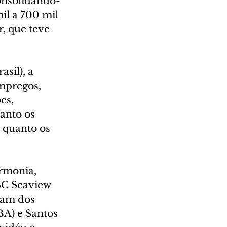
onsolidando-
il a 700 mil 
, que teve 
sil), a 
mpregos, 
es, 
anto os 
 quanto os 
rmonia, 
C Seaview 
am dos 
BA) e Santos 