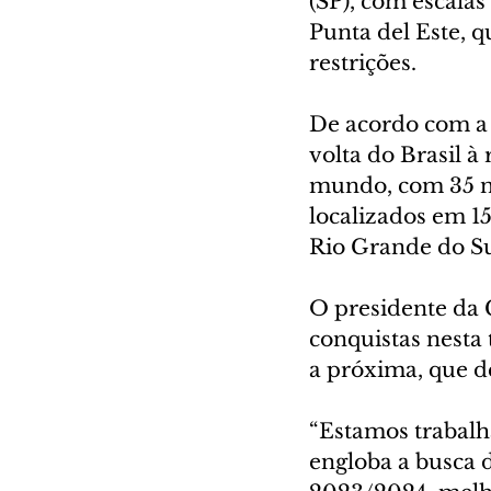
(SP), com escalas
Punta del Este, q
restrições.
De acordo com a
volta do Brasil 
mundo, com 35 na
localizados em 15
Rio Grande do Sul
O presidente da 
conquistas nesta
a próxima, que de
“Estamos trabalha
engloba a busca 