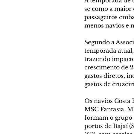
A temporada de c
se como a maior 
passageiros emba
menos navios e 
Segundo a Associa
temporada atual,
trazendo impact
crescimento de 2
gastos diretos, i
gastos de cruzeiri
Os navios Costa 
MSC Fantasia, M
formam o grupo 
portos de Itajaí (