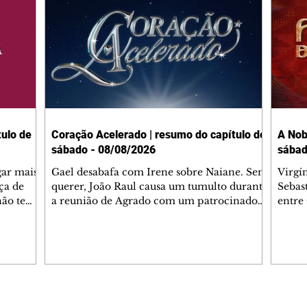
ulo de
Coração Acelerado | resumo do capítulo de
A Nob
sábado - 08/08/2026
sábad
gar mais
Gael desabafa com Irene sobre Naiane. Sem
Virgí
ça de
querer, João Raul causa um tumulto durante
Sebas
 não tem
a reunião de Agrado com um patrocinador.
entre
ia.
Zilá orienta Osmar a seguir Cinara, que
que B
ão de
percebe a movimentação e alerta Ronei.
nega 
ntino
Palhares confronta Cinara sobre a
Tonho
aproximação com Ronei. Eduarda pensa
a fam
una no
em pedir a Valéria para ficar com Sol. Gael
com O
a. Dora
decide terminar com Naiane. João Raul
e é d
m
inventa para Agrado que não está
comen
Editorias
Editais Certificados