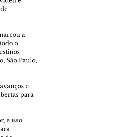
vidéu e 
 de 
marcou a 
todo o 
stinos 
, São Paulo, 
avanços e 
bertas para 
, e isso 
ara 