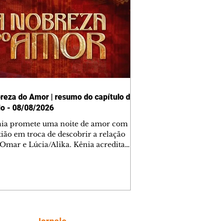
reza do Amor | resumo do capítulo de
o - 08/08/2026
nia promete uma noite de amor com
tião em troca de descobrir a relação
 Omar e Lúcia/Alika. Kênia acredita
inta esteja mesmo ao lado de Jendal, e
o convite para jantar com os dois.
 desabafa com Casemiro e conta que
ília de Lúcia/Alika tem uma dívida
mar. Ana Maria vai à casa de Manoel
estratada por Fortunato. José e Omar
tam sobre a possível jazida de