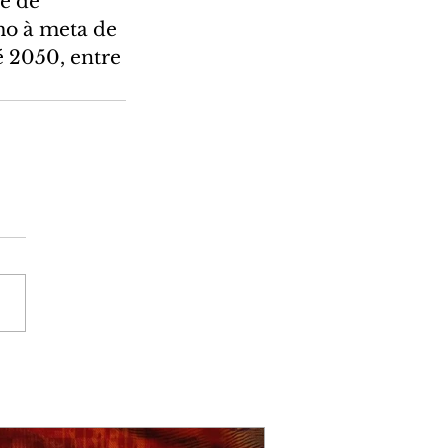
e de 
mo à meta de 
 2050, entre 