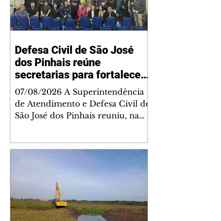
Defesa Civil de São José
dos Pinhais reúne
secretarias para fortalecer
planejamento integrado
07/08/2026 A Superintendência
diante dos impactos do El
de Atendimento e Defesa Civil de
Niño
São José dos Pinhais reuniu, na
última quarta-feira (5), secretários
municipais e representantes de
todas as pastas para alinhar as
ações do Plano de Ação Integrada
de enfrentamento aos impactos
do fenômeno El Niño. O
encontro, realizado no auditório
da Secretaria Municipal de