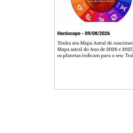
Horóscopo - 09/08/2026
Tenha seu Mapa Astral de nascimen
Mapa astral do Ano de 2026 e 2027,
os planetas indicam para o seu: Tra
Amor, Dinheiro, Saúde e Família. E
com 35 páginas. Adquira já através 
loja virtual ou na loja física: rua E
Perneta 30 – loja 21 – galeria Ceza
– centro – Curitiba. Você pode ped
também através do nosso Whatsapp
receber seu livro virtual: (41) 99719
Escute o programa Bom Dia Astral 
Contato comercial
da Rádio Cultura AM 930 e t
mmjornale@gmail.com
Telefone: (41) 99978-9956