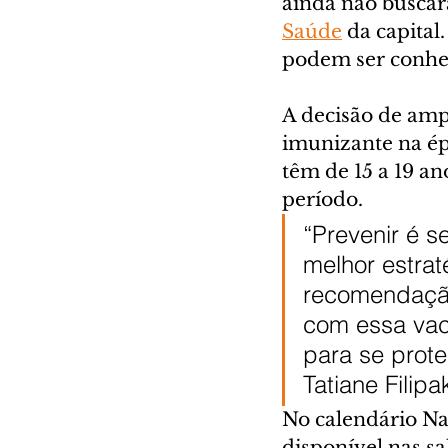
ainda não buscara
Saúde
 da capita
podem ser conhec
A decisão de ampl
imunizante na ép
têm de 15 a 19 an
período.
“Prevenir é s
melhor estrat
recomendação 
com essa vac
para se prote
Tatiane Filipa
No calendário Na
disponível nas s