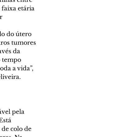
faixa etária 
r 
o do útero 
ros tumores 
avés da 
o tempo 
oda a vida”, 
iveira.
ável pela 
Está 
de colo de 