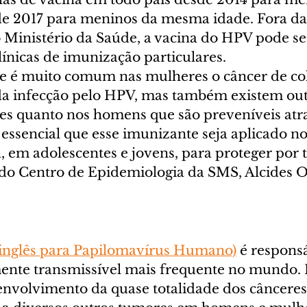
de 2017 para meninos da mesma idade. Fora da 
 Ministério da Saúde, a vacina do HPV pode se
ínicas de imunização particulares.
 é muito comum nas mulheres o câncer de col
da infecção pelo HPV, mas também existem out
es quanto nos homens que são preveníveis atr
é essencial que esse imunizante seja aplicado n
, em adolescentes e jovens, para proteger por t
 do Centro de Epidemiologia da SMS, Alcides Ol
 inglês para Papilomavírus Humano)
 é respons
ente transmissível mais frequente no mundo. 
envolvimento da quase totalidade dos cânceres 