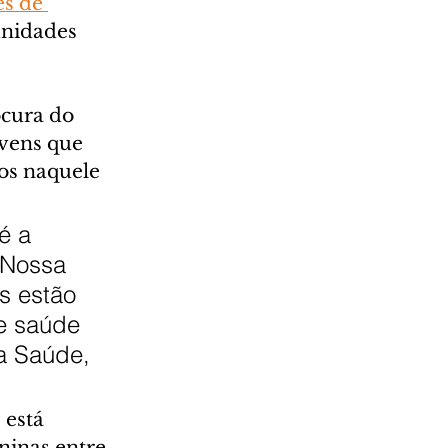
s de 
unidades 
ocura do 
vens que 
nos naquele 
é a 
 Nossa 
s estão 
e saúde 
a Saúde, 
está 
ninas entre 