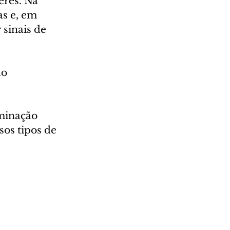
res. Na 
s e, em 
 sinais de 
o 
minação 
sos tipos de 