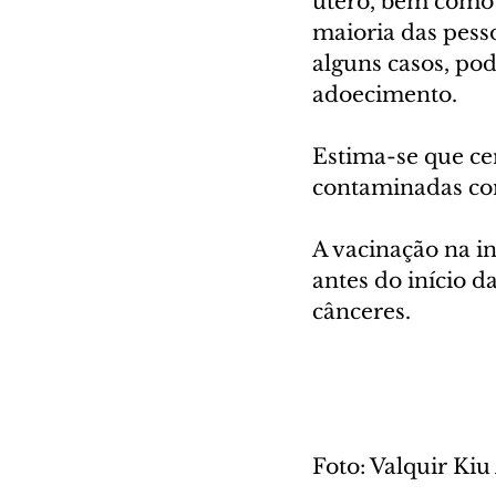
útero, bem como 
maioria das pess
alguns casos, pod
adoecimento.
Estima-se que ce
contaminadas co
A vacinação na i
antes do início d
cânceres.
Foto: Valquir K