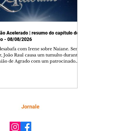
ão Acelerado | resumo do capítulo de
o - 08/08/2026
desabafa com Irene sobre Naiane. Sem
r, João Raul causa um tumulto durante
nião de Agrado com um patrocinador.
orienta Osmar a seguir Cinara, que
be a movimentação e alerta Ronei.
res confronta Cinara sobre a
imação com Ronei. Eduarda pensa
dir a Valéria para ficar com Sol. Gael
e terminar com Naiane. João Raul
ta para Agrado que não está
Siga
Jornale
guindo conviver com seu sucesso, e
na o relacionamento dos dois.