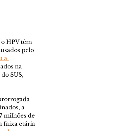
a o HPV têm 
ausados pelo 
 a 
nados na 
 do SUS, 
prorrogada 
nados, a 
7 milhões de 
 faixa etária 