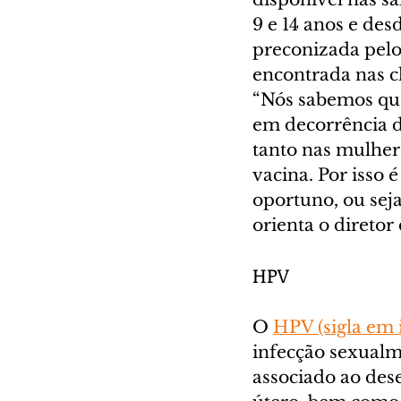
9 e 14 anos e des
preconizada pelo
encontrada nas cl
“Nós sabemos que
em decorrência 
tanto nas mulher
vacina. Por isso 
oportuno, ou seja
orienta o diretor
HPV
O 
HPV (sigla em
infecção sexualm
associado ao des