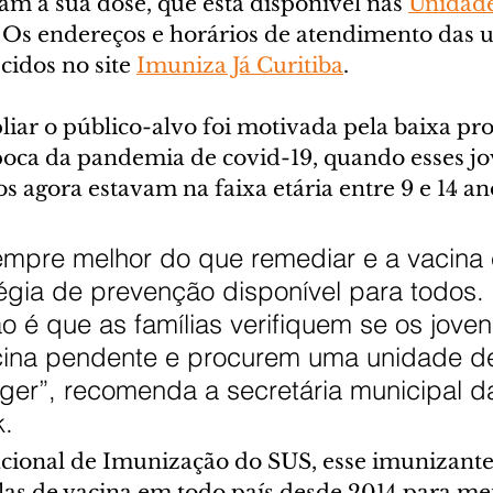
m a sua dose, que está disponível nas 
Unidade
l. Os endereços e horários de atendimento das 
idos no site 
Imuniza Já Curitiba
.
iar o público-alvo foi motivada pela baixa pr
oca da pandemia de covid-19, quando esses jo
os agora estavam na faixa etária entre 9 e 14 a
empre melhor do que remediar e a vacina 
égia de prevenção disponível para todos.
é que as famílias verifiquem se os joven
ina pendente e procurem uma unidade d
ger”, recomenda a secretária municipal d
k.
cional de Imunização do SUS, esse imunizante 
alas de vacina em todo país desde 2014 para me