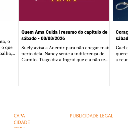
Quem Ama Cuida | resumo do capítulo de
Coraç
sábado - 08/08/2026
sábad
to, o
 o que
Suely avisa a Ademir para não chegar mais
Gael 
balho,
perto dela. Nancy sente a indiferença de
quere
studo
Camilo. Tiago diz a Ingrid que ela não tem
a reu
da nossa
competência para presidir a joalheria.
Zilá 
miliano
André conta a Pedro que a associação de
perce
r Franco
advogados expulsou Ademir. Laurentino
Palha
ir
contrata Adriana para servir no
aprox
 e
restaurante. Adriana vê Pedro e Bruna no
em pe
-0645.
restaurante. Bruna provoca Adriana. Dora
decid
através
pede ajuda a André para marcar um
inven
Editorias
Editais Certificados
encontro com Suely. Adriana diz a Lyris
conse
que está feliz trabalhando no restaurante de
termi
CAPA
PUBLICIDADE LEGAL
Nanc
CIDADE