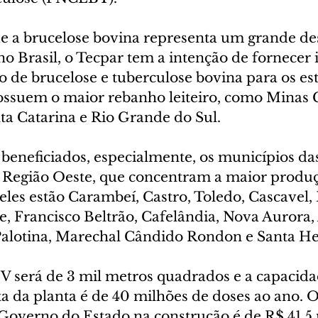
 a brucelose bovina representa um grande des
 no Brasil, o Tecpar tem a intenção de fornecer
o de brucelose e tuberculose bovina para os es
possuem o maior rebanho leiteiro, como Minas G
ta Catarina e Rio Grande do Sul.
beneficiados, especialmente, os municípios das
Região Oeste, que concentram a maior produçã
eles estão Carambeí, Castro, Toledo, Cascavel, 
e, Francisco Beltrão, Cafelândia, Nova Aurora, 
alotina, Marechal Cândido Rondon e Santa He
IV será de 3 mil metros quadrados e a capacida
a da planta é de 40 milhões de doses ao ano. O
Governo do Estado na construção é de R$ 41,5 