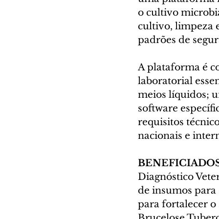
o cultivo microbi
cultivo, limpeza 
padrões de segura
A plataforma é 
laboratorial esse
meios líquidos; 
software específi
requisitos técni
nacionais e inter
BENEFICIADOS
Diagnóstico Veter
de insumos para 
para fortalecer 
Brucelose Tuber