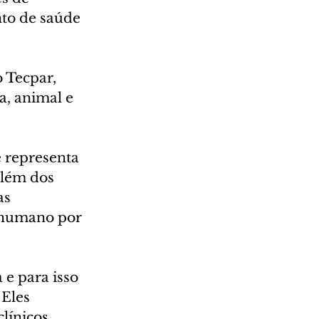
to de saúde 
 Tecpar, 
, animal e 
 representa 
Além dos 
as 
r humano por 
e para isso 
Eles 
línicos 