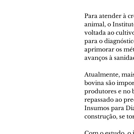
Para atender à c
animal, o Institu
voltada ao cultiv
para o diagnóstic
aprimorar os mét
avanços à sanida
Atualmente, mais
bovina são impor
produtores e no 
repassado ao preç
Insumos para Dia
construção, se t
Com o estudo, o 