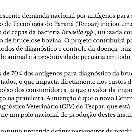
rescente demanda nacional por antígenos para 
to de Tecnologia do Paraná (Tecpar) iniciou um
o de cepas da bactéria 
Brucella spp
., utilizada 
o de brucelose bovina. O projeto contribuirá p
odos de diagnóstico e controle da doença, tra
de animal e à produtividade pecuária em todo 
 de 70% dos antígenos para diagnóstico da bru
tados, o que impacta diretamente nos custos d
bolso dos consumidores, já que o valor da impo
o na prateleira. A intenção é que o novo Centr
gnóstico Veterinário (CIV) do Tecpar, que está
orne um polo nacional de produção destes insu
instituto pretende definir parâmetros de produ