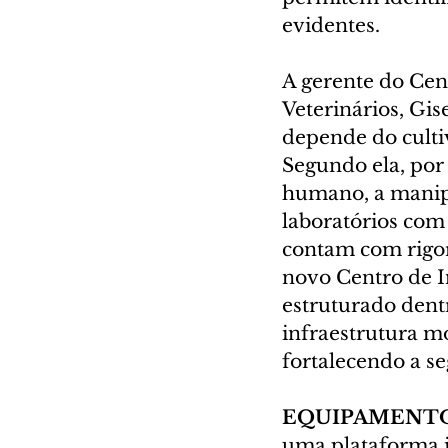
evidentes.
A gerente do Cen
Veterinários, Gis
depende do cultiv
Segundo ela, por 
humano, a manipu
laboratórios com 
contam com rigor
novo Centro de I
estruturado dent
infraestrutura m
fortalecendo a se
EQUIPAMENT
uma plataforma i