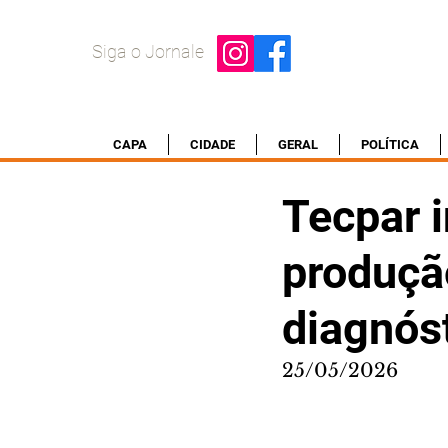
Siga o Jornale
CAPA
CIDADE
GERAL
POLÍTICA
Tecpar i
produçã
diagnós
25/05/2026