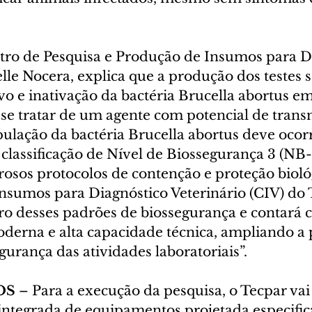
tro de Pesquisa e Produção de Insumos para D
elle Nocera, explica que a produção dos testes s
o e inativação da bactéria Brucella abortus em 
se tratar de um agente com potencial de transm
lação da bactéria Brucella abortus deve ocor
classificação de Nível de Biossegurança 3 (NB-
osos protocolos de contenção e proteção biológ
nsumos para Diagnóstico Veterinário (CIV) do 
ro desses padrões de biossegurança e contará 
oderna e alta capacidade técnica, ampliando a
gurança das atividades laboratoriais”.
OS
 – Para a execução da pesquisa, o Tecpar vai
ntegrada de equipamentos projetada especifi