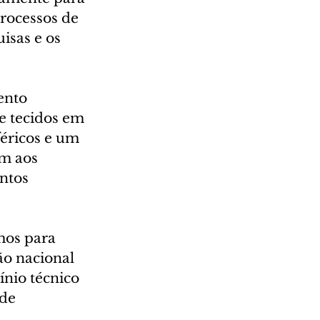
rocessos de 
isas e os 
ento 
 e tecidos em 
éricos e um 
em aos 
ntos 
os para 
ão nacional 
nio técnico 
de 