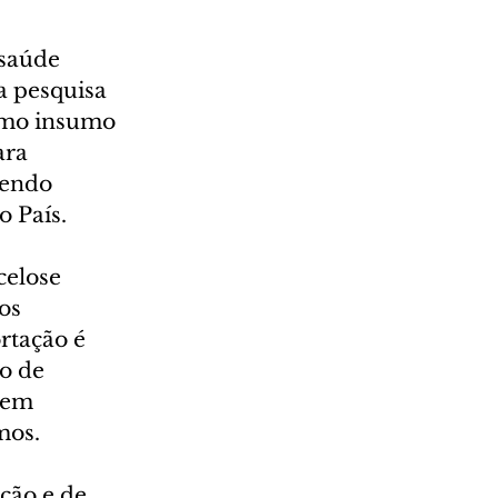
saúde 
a pesquisa 
como insumo 
ara 
zendo 
o País.
celose 
os 
rtação é 
o de 
 em 
mos.
ção e de 