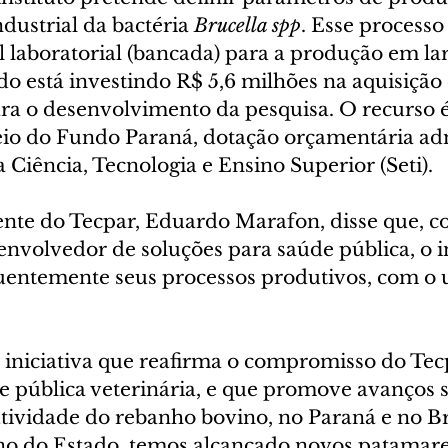
ustrial da bactéria 
Brucella spp
. Esse processo
l laboratorial (bancada) para a produção em lar
o está investindo R$ 5,6 milhões na aquisição
a o desenvolvimento da pesquisa. O recurso é
io do Fundo Paraná, dotação orçamentária ad
a Ciência, Tecnologia e Ensino Superior (Seti).
ente do Tecpar, Eduardo Marafon, disse que, c
envolvedor de soluções para saúde pública, o i
uentemente seus processos produtivos, com o 
 iniciativa que reafirma o compromisso do Tec
 pública veterinária, e que promove avanços si
tividade do rebanho bovino, no Paraná e no Br
o do Estado, temos alcançado novos patamare