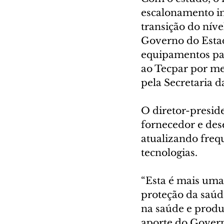
escalonamento ind
transição do níve
Governo do Estad
equipamentos par
ao Tecpar por me
pela Secretaria d
O diretor-presid
fornecedor e des
atualizando freq
tecnologias.
“Esta é mais uma
proteção da saúde
na saúde e produ
aporte do Govern