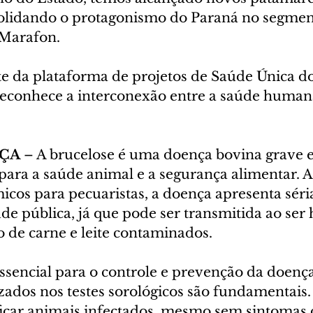
olidando o protagonismo do Paraná no segmen
 Marafon.
te da plataforma de projetos de Saúde Única do
conhece a interconexão entre a saúde humana
ÇA 
– A brucelose é uma doença bovina grave e
 para a saúde animal e a segurança alimentar. 
cos para pecuaristas, a doença apresenta séri
úde pública, já que pode ser transmitida ao se
de carne e leite contaminados.
ssencial para o controle e prevenção da doença 
izados nos testes sorológicos são fundamentais. 
icar animais infectados, mesmo sem sintomas c