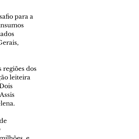
afio para a 
 insumos 
tados 
erais, 
 regiões dos 
o leiteira 
Dois 
Assis 
lena.
de 
 
milhões, e 