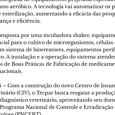
ano aeróbico. A tecnologia vai automatizar os p
e esterilização, aumentando a eficácia das pesqu
nça e eficiência.
composta por uma incubadora shaker, equipam
ncial para o cultivo de microrganismos, células
um sistema de biorreatores, equipamentos perif
co. A instalação e a operação do sistema atend
cos de Boas Práticas de Fabricação de medicame
nacionais.
 
– Com a construção do novo Centro de Insum
inário (CIV), o Tecpar busca resgatar a produç
diagnóstico veterinário, aproveitando seu domí
o Programa Nacional de Controle e Erradicação 
culose (PNCEBT).