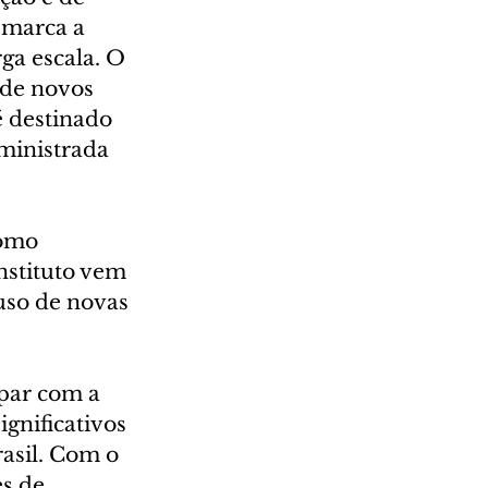
 marca a 
ga escala. O 
 de novos 
 destinado 
ministrada 
omo 
nstituto vem 
uso de novas 
par com a 
gnificativos 
asil. Com o 
s de 