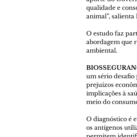
qualidade e cons
animal”, salienta
O estudo faz par
abordagem que re
ambiental.
BIOSSEGURAN
um sério desafio
prejuízos econômi
implicações à sa
meio do consumo 
O diagnóstico é e
os antígenos util
permitem identif