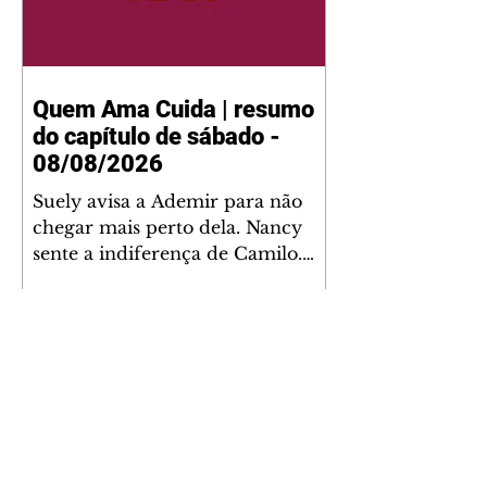
Quem Ama Cuida | resumo
do capítulo de sábado -
08/08/2026
Suely avisa a Ademir para não
chegar mais perto dela. Nancy
sente a indiferença de Camilo.
Tiago diz a Ingrid que ela não
tem competência para presidir a
joalheria. André conta a Pedro
que a associação de advogados
expulsou Ademir. Laurentino
contrata Adriana para servir no
restaurante. Adriana vê Pedro e
Bruna no restaurante. Bruna