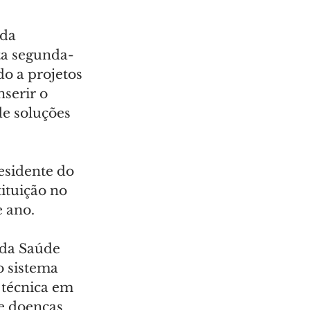
da 
ta segunda-
do a projetos 
nserir o 
e soluções 
esidente do 
ituição no 
e ano.
da Saúde 
 sistema 
 técnica em 
e doenças 