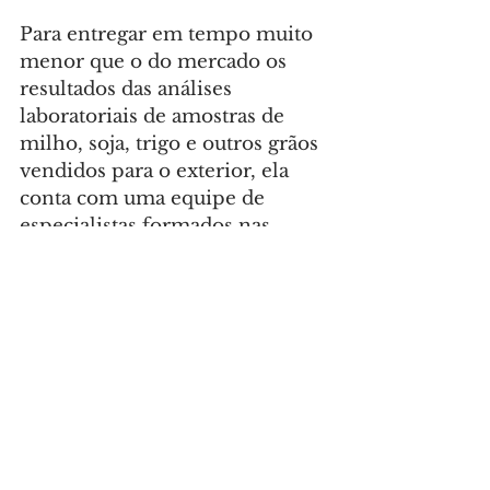
Para entregar em tempo muito 
menor que o do mercado os 
resultados das análises 
laboratoriais de amostras de 
milho, soja, trigo e outros grãos 
vendidos para o exterior, ela 
conta com uma equipe de 
especialistas formados nas 
universidades de Curitiba. 
Muitos entram como bolsistas 
de projetos de pesquisa e 
extensão e grande parte fica. 
“Curitiba tem um ambiente 
propício para a inovação. A 
cidade também tem gente 
qualificada para a pesquisa”, diz.