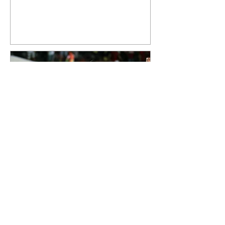
mostrou que decidiu personalizar
o espaço com uma ilustração que
reúne Virginia Fonseca e os três
filhos que eles tiveram juntos:
Maria Alice, Maria Flor e José
Leonardo. Na imagem, aparecem
os apelidos dos integrantes da
família, entre eles "Papai",
"Mamãe",
Athletico é atropelado pelo
Vitória e está fora da Copa
do Brasil
06/08/2026 Furacão não segurou
a vantagem, foi goleado por 4x0
Divulgação O Athletico encerrou