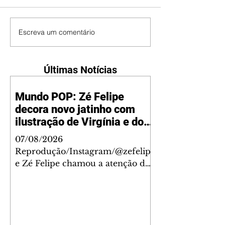
Escreva um comentário
Últimas Notícias
Mundo POP: Zé Felipe
decora novo jatinho com
ilustração de Virgínia e dos
filhos
07/08/2026
Reprodução/Instagram/@zefelip
e Zé Felipe chamou a atenção dos
seguidores ao revelar um detalhe
especial de sua nova aeronave. O
cantor compartilhou nesta
quinta-feira, 6, registros do
jatinho recém-adquirido e