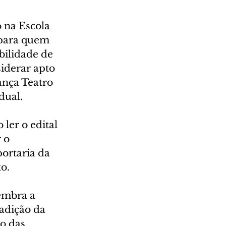
 na Escola 
 para quem 
bilidade de 
iderar apto 
ança Teatro 
dual.
ler o edital 
 o 
ortaria da 
o.
embra a 
radição da 
o das 