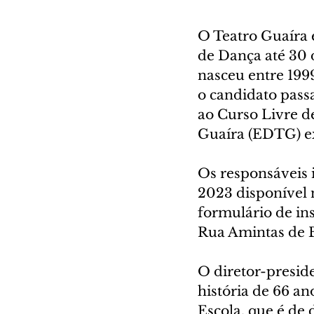
O Teatro Guaíra e
de Dança até 30 
nasceu entre 1999
o candidato passa
ao Curso Livre d
Guaíra (EDTG) ex
Os responsáveis 
2023 disponível 
formulário de in
Rua Amintas de Ba
O diretor-presid
história de 66 an
Escola, que é de