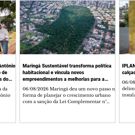
Antônio
Maringá Sustentável transforma política
IPLAN
o de
habitacional e vincula novos
calça
s do
empreendimentos a melhorias para a
06/08
cidade
delimi
a da
06/08/2026 Maringá deu um novo passo na
insta
tônio
forma de planejar o crescimento urbano
de se
com a sanção da Lei Complementar nº
de pe
res com
1.544, que institui o Programa Maringá
ou pio
Dr.
Sustentável. A nova legislação estabelece
propr
regras para a criação de Zonas Especiais de
respon
ra, 6. O
Interesse Social (Zeis) e cria um modelo
Pesqu
liam as
que une produção de moradias, ocupação