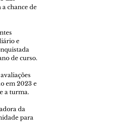
 a chance de 
ntes 
iário e 
nquistada 
ano de curso.
avaliações 
ão em 2023 e 
e a turma.
adora da 
nidade para 