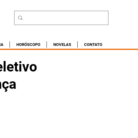
RA
HORÓSCOPO
NOVELAS
CONTATO
letivo
nça