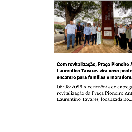
Com revitalização, Praça Pioneiro 
Laurentino Tavares vira novo pont
encontro para famílias e moradore
Jardim Liberdade
06/08/2026 A cerimônia de entreg
revitalização da Praça Pioneiro An
Laurentino Tavares, localizada no
cruzamento da Avenida dos Palma
as ruas Laudelino Pedro da Silva e 
Chrisóstomo Capinan, no Jardim
Liberdade, ocorreu nesta quinta-fei
espaço recebeu melhorias que amp