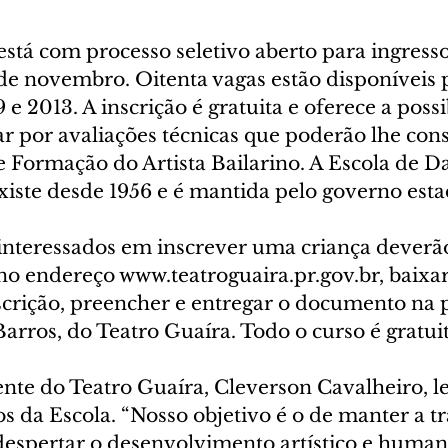
stá com processo seletivo aberto para ingresso
de novembro. Oitenta vagas estão disponíveis
 e 2013. A inscrição é gratuita e oferece a possi
r por avaliações técnicas que poderão lhe cons
e Formação do Artista Bailarino. A Escola de D
iste desde 1956 e é mantida pelo governo esta
interessados em inscrever uma criança deverão 
no endereço www.teatroguaira.pr.gov.br, baixar
scrição, preencher e entregar o documento na p
rros, do Teatro Guaíra. Todo o curso é gratuit
ente do Teatro Guaíra, Cleverson Cavalheiro, l
os da Escola. “Nosso objetivo é o de manter a t
 despertar o desenvolvimento artístico e human