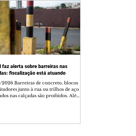
 faz alerta sobre barreiras nas
das: fiscalização está atuando
/2026 Barreiras de concreto, blocos
tadores junto à rua ou trilhos de aço
lados nas calçadas são proibidos. Além
rem obstáculos para a livre circulação
destres, essas estruturas podem causar
rar acidentes de trânsito — e os
ietários dos imóveis podem ser
sabilizados. O alerta é do Instituto de
isa e Planejamento de Ponta Grossa