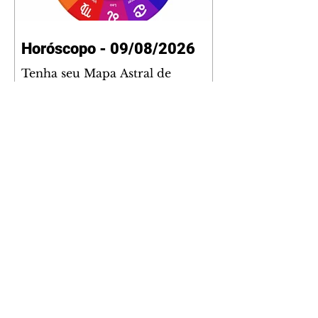
Horóscopo - 09/08/2026
Tenha seu Mapa Astral de
nascimento, o Mapa astral do Ano
de 2026 e 2027, o que os planetas
indicam para o seu: Trabalho,
Amor, Dinheiro, Saúde e Família.
Estudo com 35 páginas. Adquira
já através da nossa loja virtual ou
na loja física: rua Emiliano
Perneta 30 – loja 21 – galeria
Cezar Franco – centro –
Curitiba. Você pode pedir
também através do nosso
Whatsapp e receber seu livro
virtual: (41) 99719-0645. Escute o
programa Bom Dia Astral através