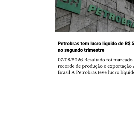
Petrobras tem lucro líquido de R$ 5
no segundo trimestre
07/08/2026 Resultado foi marcado
recorde de produção e exportação 
Brasil A Petrobras teve lucro líqui
52,4 bilhões (US$ 10,4 bilhões) no 
trimestre de 2026, 97% a mais em
comparação ao mesmo período de 
Esse é um dos maiores resultados
trimestrais da série histórica. Segundo a
empresa, o resultado foi marcado 
recordes na produção de óleo, que 
Contato comercial
2,7 milhões de barris por dia; ao fa
mmjornale@gmail.com
utilização do parque de refino de 10
Telefone: (41) 99978-9956