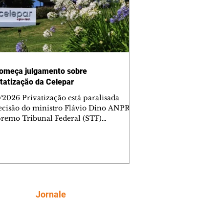
omeça julgamento sobre
tatização da Celepar
/2026 Privatização está paralisada
ecisão do ministro Flávio Dino ANPR
remo Tribunal Federal (STF)
ou nesta sexta-feira (7) o julgamento
i analisar a decisão liminar que
ndeu o processo de desestatização da
nhia de Tecnologia da Informação e
icação do Paraná (Celepar). A
e, prevista para ocorrer até o dia 18 de
, será feita no âmbito da Ação Direta
Siga
Jornale
constitucionalidade, relatada pelo
ministro Flávio Dino. A liminar fo