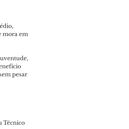
édio, 
 e mora em 
Juventude, 
enefício 
 sem pesar 
u Técnico 