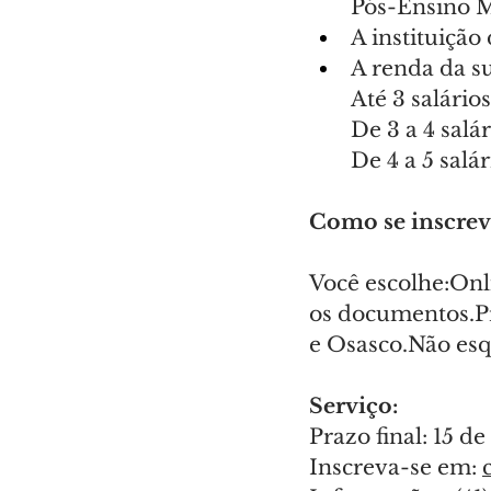
Pós-Ensino 
A instituição
A renda da su
Até 3 salário
De 3 a 4 salá
De 4 a 5 salá
Como se inscrev
Você escolhe:Onli
os documentos.Pr
e Osasco.Não esq
Serviço:
Prazo final: 15 d
Inscreva-se em: 