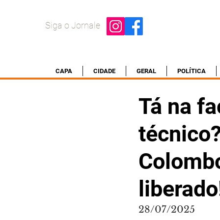
Siga o Jornale
CAPA
CIDADE
GERAL
POLÍTICA
Tá na f
técnico
Colombo
liberado
28/07/2025